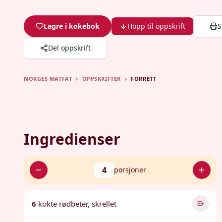
Lagre i kokebok
Hopp til oppskrift
S
Del oppskrift
NORGES MATFAT
›
OPPSKRIFTER
›
FORRETT
Ingredienser
4
porsjoner
6
kokte rødbeter, skrellet