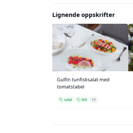
Lignende oppskrifter
Gulfin tunfisksalat med
tomatstabel
salat
lett
+
1