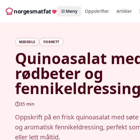
norgesmatfat
Meny
Oppskrifter
Artikler
MIDDELS
FORRETT
Quinoasalat me
rødbeter og
fennikeldressin
35
min
Oppskrift på en frisk quinoasalat med søte
og aromatisk fennikeldressing, perfekt som
eller lett måltid.