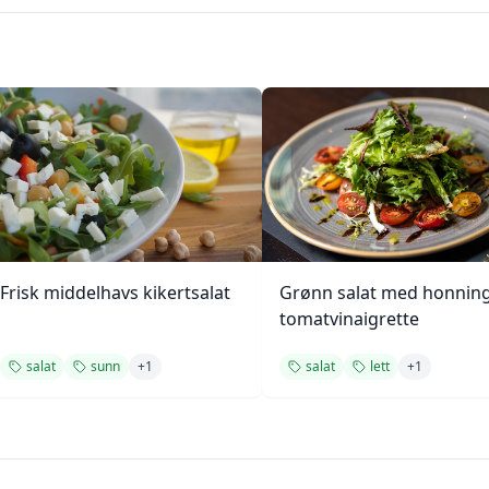
Frisk middelhavs kikertsalat
Grønn salat med honning
tomatvinaigrette
salat
sunn
+
1
salat
lett
+
1