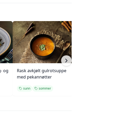
- og
Rask avkjølt gulrotsuppe
Varm ovnsbakt r
med pekannøtter
Tatin
sunn
sommer
rødbeter