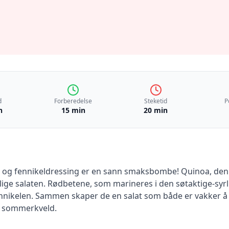
d
Forberedelse
Steketid
P
n
15 min
20 min
og fennikeldressing er en sann smaksbombe! Quinoa, den 
ge salaten. Rødbetene, som marineres i den søtaktige-syrlig
ennikelen. Sammen skaper de en salat som både er vakker å 
rm sommerkveld.