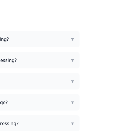
ing?
▼
ressing?
▼
▼
age?
▼
dressing?
▼