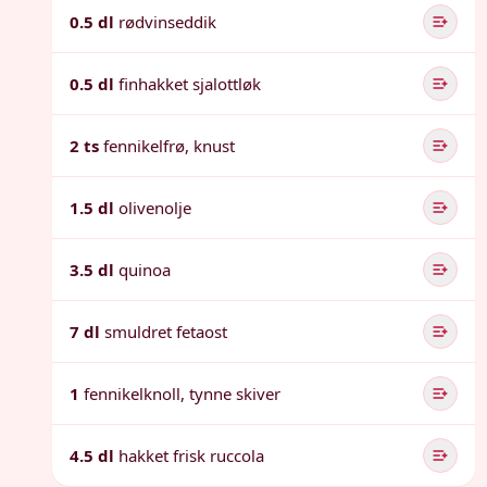
0.5 dl
rødvinseddik
0.5 dl
finhakket sjalottløk
2 ts
fennikelfrø, knust
1.5 dl
olivenolje
3.5 dl
quinoa
7 dl
smuldret fetaost
1
fennikelknoll, tynne skiver
4.5 dl
hakket frisk ruccola