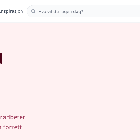
Søk i oppskrifter
Inspirasjon
d
g
 rødbeter
 forrett