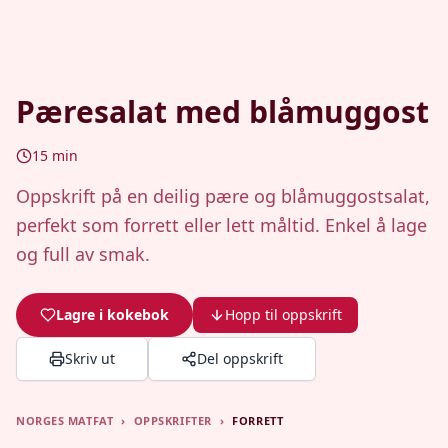
Pæresalat med blåmuggost
15
min
Oppskrift på en deilig pære og blåmuggostsalat,
perfekt som forrett eller lett måltid. Enkel å lage
og full av smak.
Lagre i kokebok
Hopp til oppskrift
Skriv ut
Del oppskrift
NORGES MATFAT
›
OPPSKRIFTER
›
FORRETT