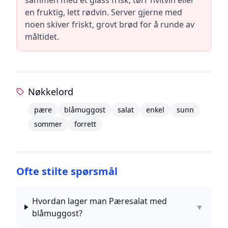
sammen med et glass frisk, tørr hvitvin eller
en fruktig, lett rødvin. Server gjerne med
noen skiver friskt, grovt brød for å runde av
måltidet.
Nøkkelord
pære
blåmuggost
salat
enkel
sunn
sommer
forrett
Ofte stilte spørsmål
Hvordan lager man Pæresalat med
▼
blåmuggost?