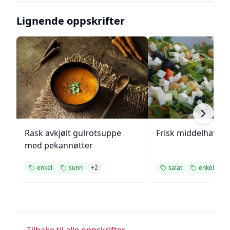
Lignende oppskrifter
Rask avkjølt gulrotsuppe
Frisk middelhavs ki
med pekannøtter
enkel
sunn
+
2
salat
enkel
+
2