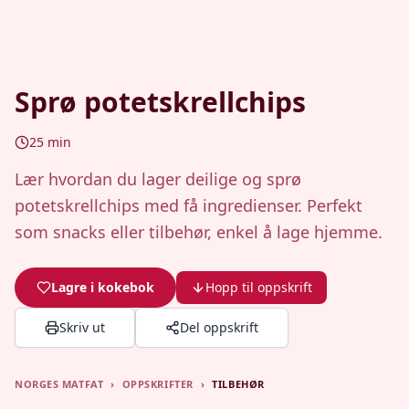
Sprø potetskrellchips
25
min
Lær hvordan du lager deilige og sprø
potetskrellchips med få ingredienser. Perfekt
som snacks eller tilbehør, enkel å lage hjemme.
Lagre i kokebok
Hopp til oppskrift
Skriv ut
Del oppskrift
NORGES MATFAT
›
OPPSKRIFTER
›
TILBEHØR