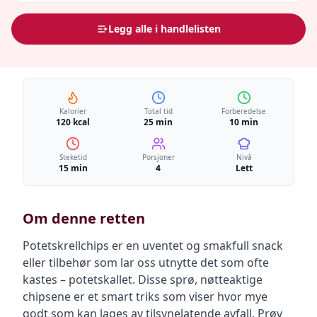
Legg alle i handlelisten
Kalorier
Total tid
Forberedelse
120 kcal
25 min
10 min
Steketid
Porsjoner
Nivå
15 min
4
Lett
Om denne retten
Potetskrellchips er en uventet og smakfull snack
eller tilbehør som lar oss utnytte det som ofte
kastes – potetskallet. Disse sprø, nøtteaktige
chipsene er et smart triks som viser hvor mye
godt som kan lages av tilsynelatende avfall. Prøv