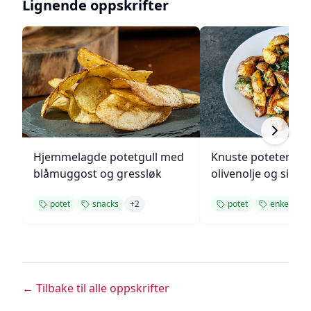
Lignende oppskrifter
Hjemmelagde potetgull med
Knuste poteter me
blåmuggost og gressløk
olivenolje og sitro
potet
snacks
+
2
potet
enkel
+
← Tilbake til alle oppskrifter