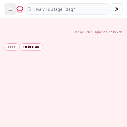
Søk i oppskrifter
Togg
Foto av
Caleb Oquendo
på
Pexels
LETT
TILBEHØR