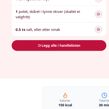
1
potet, skåret i tynne skiver (skallet er
valgfritt)
0.5 ts
salt, eller etter smak
Legg alle i handlelisten
Kalorier
Total ti
150 kcal
30 mi