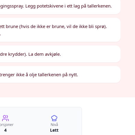
gingsspray. Legg potetskivene i ett lag på tallerkenen.
ett brune (hvis de ikke er brune, vil de ikke bli sprø).
.
andre krydder). La dem avkjøle.
enger ikke å olje tallerkenen på nytt.
orsjoner
Nivå
4
Lett