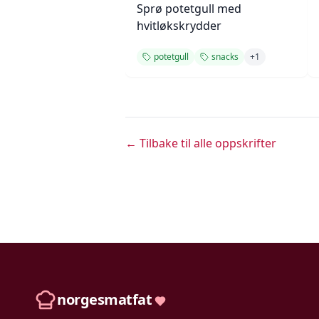
Sprø potetgull med
hvitløkskrydder
potetgull
snacks
+
1
← Tilbake til alle oppskrifter
norgesmatfat