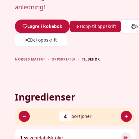
anledning!
Lagre i kokebok
Hopp til oppskrift
S
Del oppskrift
NORGES MATFAT
›
OPPSKRIFTER
›
TILBEHØR
Ingredienser
4
porsjoner
1 ss
vegetabilsk olje