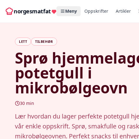
norgesmatfat
Meny
Oppskrifter
Artikler
LETT
TILBEHØR
Sprø hjemmelag
potetgull i
mikrobølgeovn
30
min
Lær hvordan du lager perfekte potetgull 
vår enkle oppskrift. Sprø, smakfulle og rask
mikrobølgeovnen. Perfekt snacks til enhve