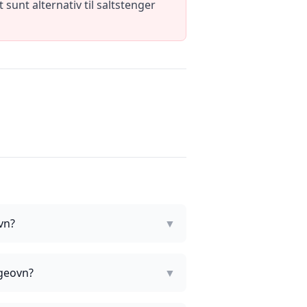
unt alternativ til saltstenger
vn?
▼
lgeovn?
▼