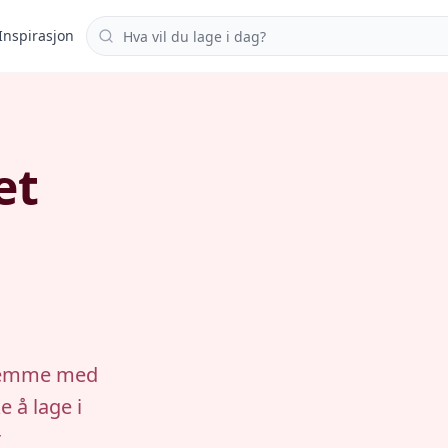
Søk i oppskrifter
Inspirasjon
et
hjemme med
e å lage i
r