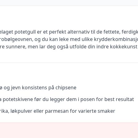
et potetgull er et perfekt alternativ til de fettete, ferdig
krobølgeovnen, og du kan leke med ulike krydderkombinasjo
bare sunnere, men lar deg også utfolde din indre kokkekuns
rø og jevn konsistens på chipsene
a potetskivene før du legger dem i posen for best resultat
ika, løkpulver eller parmesan for varierte smaker