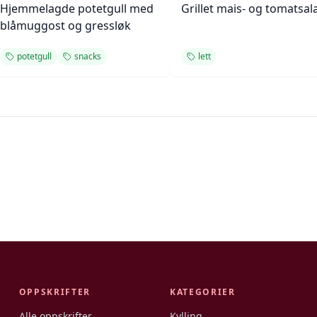
Hjemmelagde potetgull med
Grillet mais- og tomatsal
blåmuggost og gressløk
potetgull
snacks
lett
OPPSKRIFTER
KATEGORIER
Alle oppskrifter
Kylling