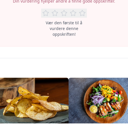
Din vurdering hjelper andre å finne gode oppskrifter.
Vær den første til å
vurdere denne
oppskriften!