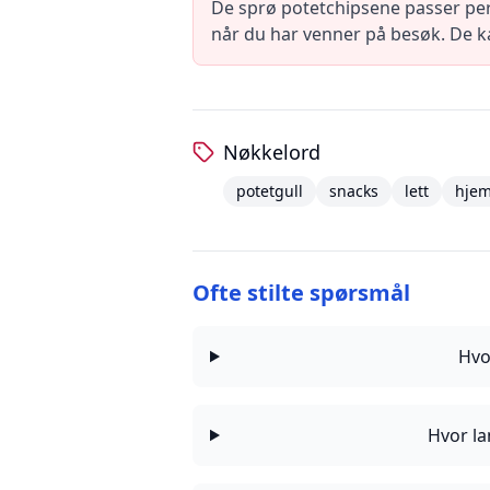
De sprø potetchipsene passer perf
når du har venner på besøk. De ka
Nøkkelord
potetgull
snacks
lett
hje
Ofte stilte spørsmål
Hvo
Hvor la