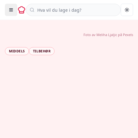
Søk i oppskrifter
Togg
Foto av
Meliha Ljaljic
på
Pexels
MIDDELS
TILBEHØR