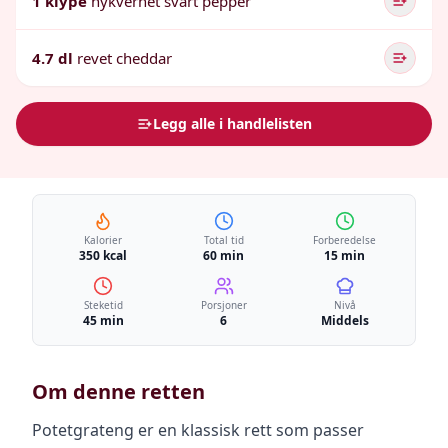
1 klype
nykvernet svart pepper
4.7 dl
revet cheddar
Legg alle i handlelisten
Kalorier
Total tid
Forberedelse
350 kcal
60 min
15 min
Steketid
Porsjoner
Nivå
45 min
6
Middels
Om denne retten
Potetgrateng er en klassisk rett som passer