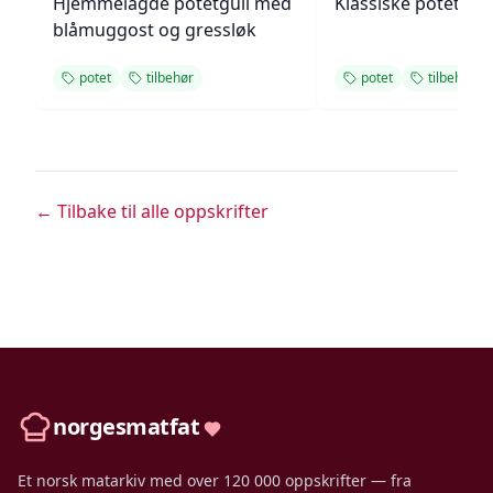
Hjemmelagde potetgull med
Klassiske potetlatk
blåmuggost og gressløk
potet
tilbehør
potet
tilbehør
← Tilbake til alle oppskrifter
norgesmatfat
Et norsk matarkiv med over 120 000 oppskrifter — fra