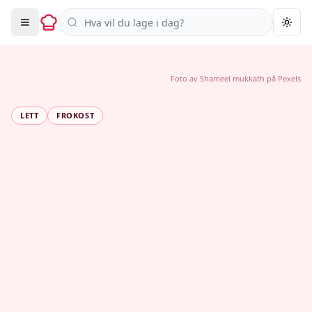
Søk i oppskrifter
Togg
Foto av
Shameel mukkath
på
Pexels
LETT
FROKOST