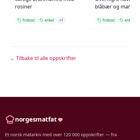
rosiner
blåbær og mandle
frokost
enkel
+
1
frokost
enkel
← Tilbake til alle oppskrifter
norgesmatfat
Et norsk matarkiv med over 120 000 oppskrifter — fra