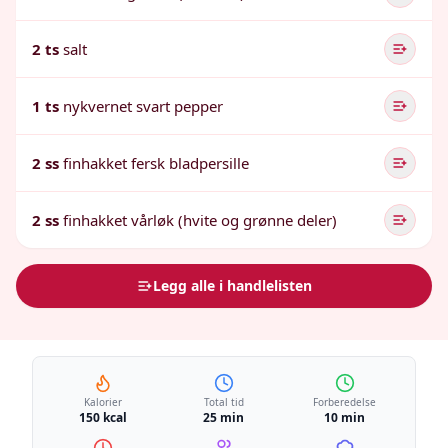
2 ts
salt
1 ts
nykvernet svart pepper
2 ss
finhakket fersk bladpersille
2 ss
finhakket vårløk (hvite og grønne deler)
Legg alle i handlelisten
Kalorier
Total tid
Forberedelse
150 kcal
25 min
10 min