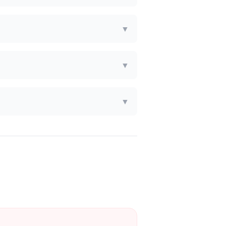
▼
▼
▼