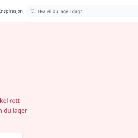
Søk i oppskrifter
Inspirasjon
kel rett
n du lager
.