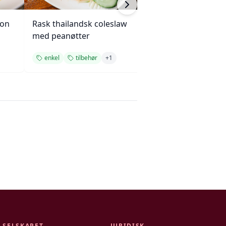
con
Rask thailandsk coleslaw
Grillet mais- og 
med peanøtter
enkel
tilbehør
+
1
tilbehør
lett
SELSKAPET
JURIDISK