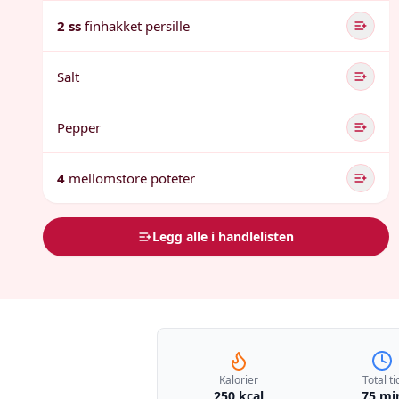
2 ss
finhakket persille
Salt
Pepper
4
mellomstore poteter
Legg alle i handlelisten
Kalorier
Total ti
250 kcal
75 mi