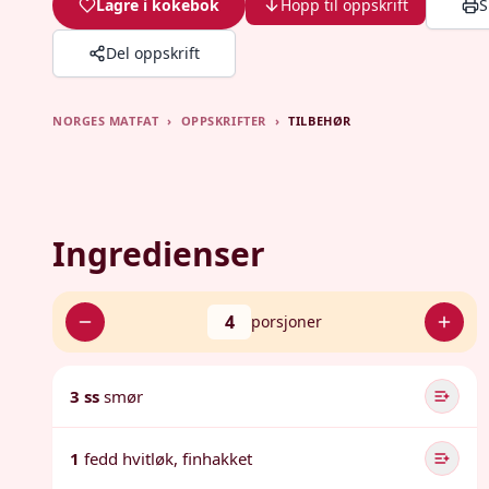
Lagre i kokebok
Hopp til oppskrift
S
Del oppskrift
NORGES MATFAT
›
OPPSKRIFTER
›
TILBEHØR
Ingredienser
4
porsjoner
3 ss
smør
1
fedd hvitløk, finhakket