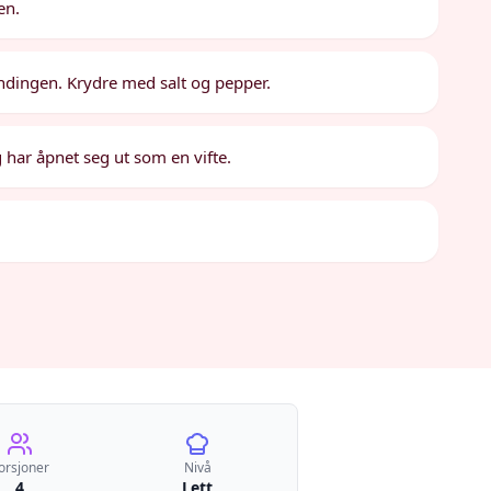
en.
ndingen. Krydre med salt og pepper.
og har åpnet seg ut som en vifte.
orsjoner
Nivå
4
Lett