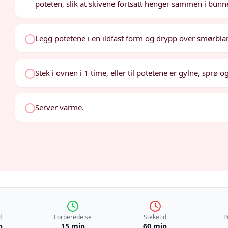
poteten, slik at skivene fortsatt henger sammen i bunn
Legg potetene i en ildfast form og drypp over smørbla
Stek i ovnen i 1 time, eller til potetene er gylne, sprø 
Server varme.
d
Forberedelse
Steketid
P
n
15 min
60 min