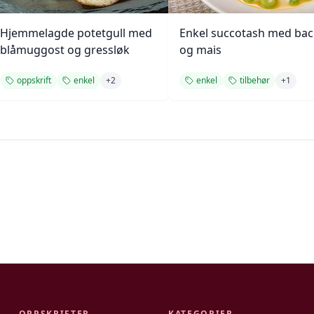
Hjemmelagde potetgull med
Enkel succotash med ba
blåmuggost og gressløk
og mais
oppskrift
enkel
+
2
enkel
tilbehør
+
1
OPPSKRIFTER
KATEGORIER