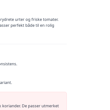
ydrete urter og friske tomater.
sser perfekt både til en rolig
onsistens.
ariant.
k koriander. De passer utmerket