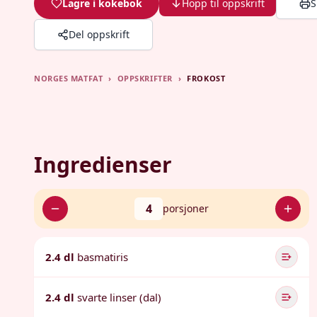
Lagre i kokebok
Hopp til oppskrift
S
Del oppskrift
NORGES MATFAT
›
OPPSKRIFTER
›
FROKOST
Ingredienser
4
porsjoner
2.4 dl
basmatiris
2.4 dl
svarte linser (dal)