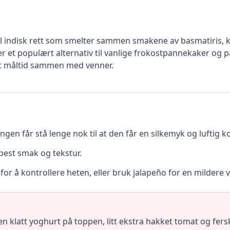
l indisk rett som smelter sammen smakene av basmatiris, kr
r et populært alternativ til vanlige frokostpannekaker og pa
t måltid sammen med venner.
ingen får stå lenge nok til at den får en silkemyk og luftig k
best smak og tekstur.
 for å kontrollere heten, eller bruk jalapeño for en mildere v
klatt yoghurt på toppen, litt ekstra hakket tomat og fers