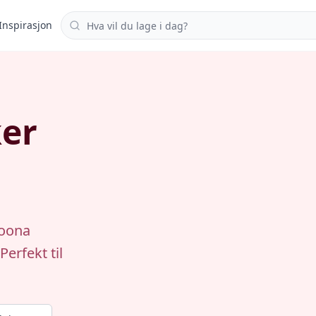
Søk i oppskrifter
Inspirasjon
er
poona
erfekt til