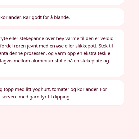
g koriander. Rør godt for å blande.
gryte eller stekepanne over høy varme til den er veldig
fordel røren jevnt med en øse eller slikkepott. Stek til
Gjenta denne prosessen, og varm opp en ekstra teskje
ne lagvis mellom aluminiumsfolie på en stekeplate og
og topp med litt yoghurt, tomater og koriander. For
 servere med garnityr til dipping.