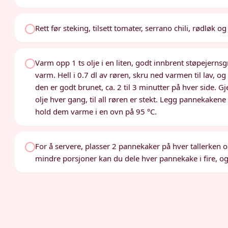
Rett før steking, tilsett tomater, serrano chili, rødløk o
Varm opp 1 ts olje i en liten, godt innbrent støpejerns
varm. Hell i 0.7 dl av røren, skru ned varmen til lav, og 
den er godt brunet, ca. 2 til 3 minutter på hver side. 
olje hver gang, til all røren er stekt. Legg pannekake
hold dem varme i en ovn på 95 °C.
For å servere, plasser 2 pannekaker på hver tallerken 
mindre porsjoner kan du dele hver pannekake i fire, og