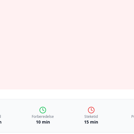
d
Forberedelse
Steketid
P
n
10 min
15 min