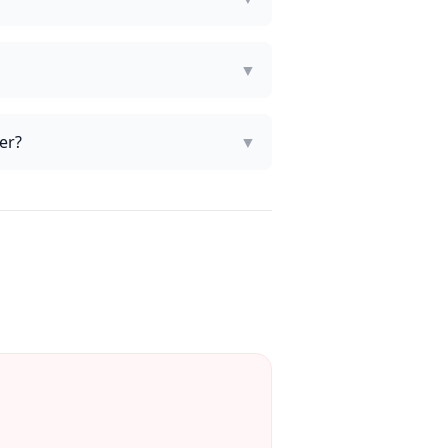
▼
er?
▼