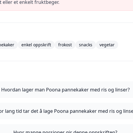
eller et enkelt fruktbeger.
nekaker
enkel oppskrift
frokost
snacks
vegetar
Hvordan lager man Poona pannekaker med ris og linser?
r lang tid tar det å lage Poona pannekaker med ris og lins
Hvor mange porsjoner gir denne oppskriften?