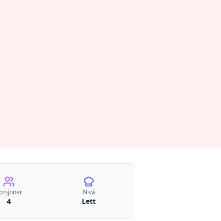
orsjoner
Nivå
4
Lett