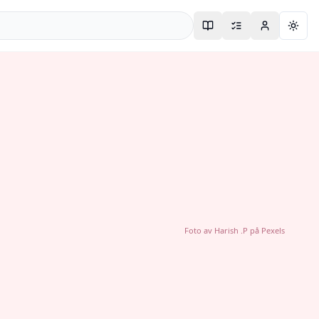
Togg
Foto av
Harish .P
på
Pexels