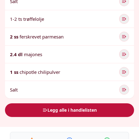
Salt
1-2 ts trøffelolje
2 ss
ferskrevet parmesan
2.4 dl
majones
1 ss
chipotle chilipulver
Salt
Legg alle i handlelisten