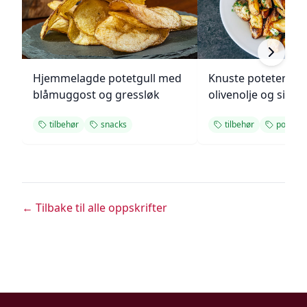
Hjemmelagde potetgull med
Knuste poteter me
blåmuggost og gressløk
olivenolje og sitro
tilbehør
snacks
tilbehør
poteter
← Tilbake til alle oppskrifter