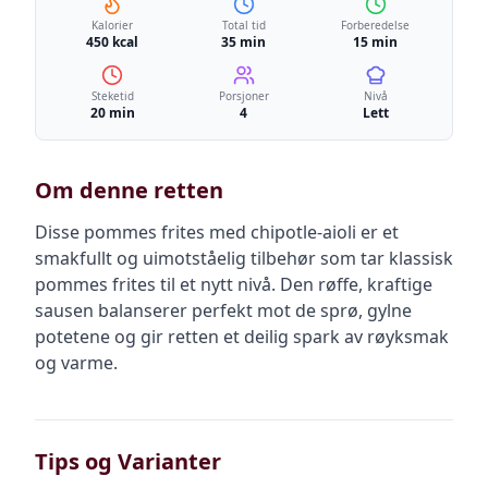
Kalorier
Total tid
Forberedelse
450 kcal
35 min
15 min
Steketid
Porsjoner
Nivå
20 min
4
Lett
Om denne retten
Disse pommes frites med chipotle-aioli er et
smakfullt og uimotståelig tilbehør som tar klassisk
pommes frites til et nytt nivå. Den røffe, kraftige
sausen balanserer perfekt mot de sprø, gylne
potetene og gir retten et deilig spark av røyksmak
og varme.
Tips og Varianter