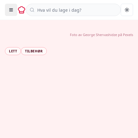
Søk i oppskrifter
Togg
Foto av
George Shervashidze
på
Pexels
LETT
TILBEHØR