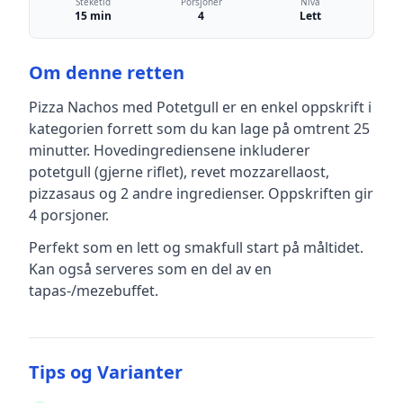
Steketid
Porsjoner
Nivå
15 min
4
Lett
Om denne retten
Pizza Nachos med Potetgull
er en
enkel
oppskrift
i
kategorien forrett
som du kan lage på omtrent 25
minutter
.
Hovedingrediensene inkluderer
potetgull (gjerne riflet), revet mozzarellaost,
pizzasaus
og 2 andre ingredienser
.
Oppskriften gir
4
porsjoner.
Perfekt som en lett og smakfull start på måltidet.
Kan også serveres som en del av en
tapas-/mezebuffet.
Tips og Varianter