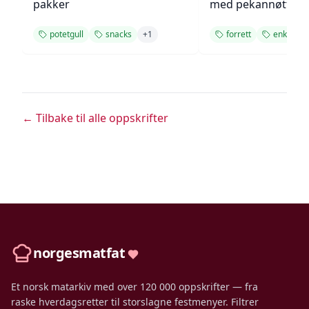
pakker
med pekannøtter
potetgull
snacks
+
1
forrett
enkel
← Tilbake til alle oppskrifter
norgesmatfat
Et norsk matarkiv med over 120 000 oppskrifter — fra
raske hverdagsretter til storslagne festmenyer. Filtrer