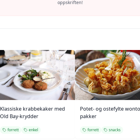
oppskriften!
Klassiske krabbekaker med
Potet- og ostefylte wont
Old Bay-krydder
pakker
forrett
enkel
forrett
snacks