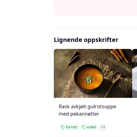
Lignende oppskrifter
Rask avkjølt gulrotsuppe
med pekannøtter
forrett
enkel
+
1