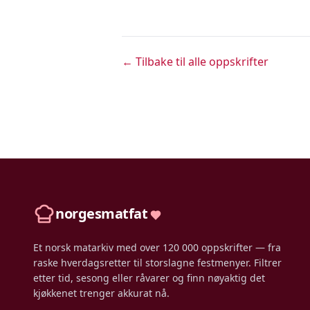
← Tilbake til alle oppskrifter
norgesmatfat
Et norsk matarkiv med over 120 000 oppskrifter — fra
raske hverdagsretter til storslagne festmenyer. Filtrer
etter tid, sesong eller råvarer og finn nøyaktig det
kjøkkenet trenger akkurat nå.