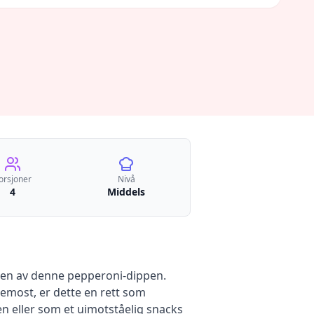
orsjoner
Nivå
4
Middels
ken av denne pepperoni-dippen.
emost, er dette en rett som
ten eller som et uimotståelig snacks