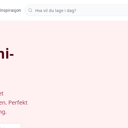
Søk i oppskrifter
Inspirasjon
i-
et
n. Perfekt
ng.