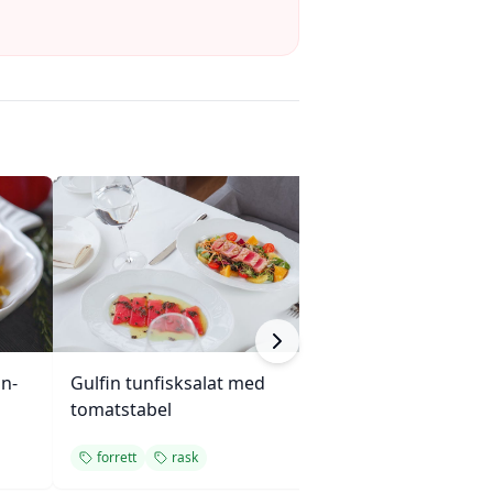
on-
Gulfin tunfisksalat med
Sprø søtpotet-t
tomatstabel
dillstøv
forrett
rask
forrett
snack