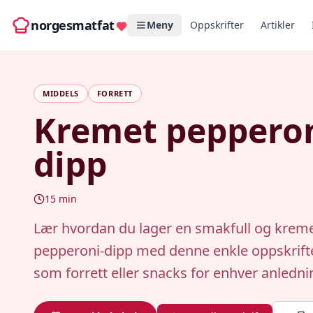
norgesmatfat
Meny
Oppskrifter
Artikler
MIDDELS
FORRETT
Kremet pepperon
dipp
15
min
Lær hvordan du lager en smakfull og krem
pepperoni-dipp med denne enkle oppskrifte
som forrett eller snacks for enhver anledni