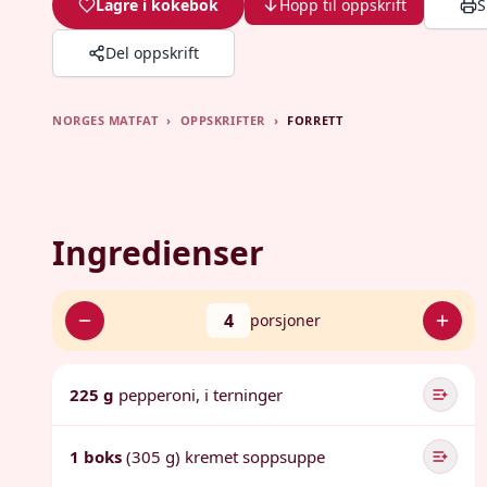
Lagre i kokebok
Hopp til oppskrift
S
Del oppskrift
NORGES MATFAT
›
OPPSKRIFTER
›
FORRETT
Ingredienser
4
porsjoner
225 g
pepperoni, i terninger
1 boks
(305 g) kremet soppsuppe