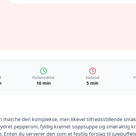
d
Forberedelse
Steketid
P
n
10 min
5 min
n matche den komplekse, men likevel tilfredsstillende sma
ydret pepperoni, fyldig kremet soppsuppe og smøraktig kr
. Enten du serverer den som et festlig forslag til julebuffe