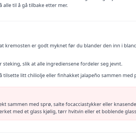
alle til å gå tilbake etter mer.
 at kremosten er godt myknet før du blander den inn i bland
teking, slik at alle ingrediensene fordeler seg jevnt.
 å tilsette litt chiliolje eller finhakket jalapeño sammen me
ekt sammen med sprø, salte focacciastykker eller knasende 
ket med et glass kjølig, tørr hvitvin eller et boblende glas