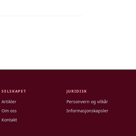
SELSKAPET
JURIDISK
Artikler
Personvern og vilkår
Om oss
Informasjonskapsler
Kontakt