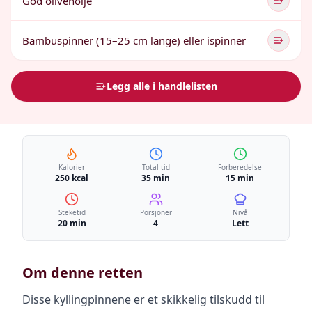
God olivenolje
Bambuspinner (15–25 cm lange) eller ispinner
Legg alle i handlelisten
Kalorier
Total tid
Forberedelse
250 kcal
35 min
15 min
Steketid
Porsjoner
Nivå
20 min
4
Lett
Om denne retten
Disse kyllingpinnene er et skikkelig tilskudd til