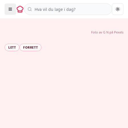
Søk i oppskrifter
Togg
Foto av
G N
på
Pexels
LETT
FORRETT