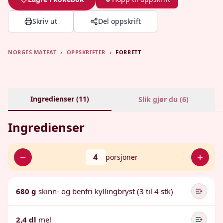
Skriv ut
Del oppskrift
NORGES MATFAT
›
OPPSKRIFTER
›
FORRETT
Ingredienser (
11
)
Slik gjør du (
6
)
Ingredienser
4
porsjoner
680 g
skinn- og benfri kyllingbryst (3 til 4 stk)
2,4 dl
mel