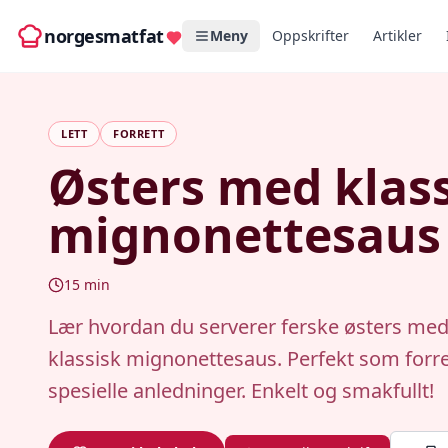
norgesmatfat
Meny
Oppskrifter
Artikler
LETT
FORRETT
Østers med klas
mignonettesaus
15
min
Lær hvordan du serverer ferske østers med
klassisk mignonettesaus. Perfekt som forrett
spesielle anledninger. Enkelt og smakfullt!