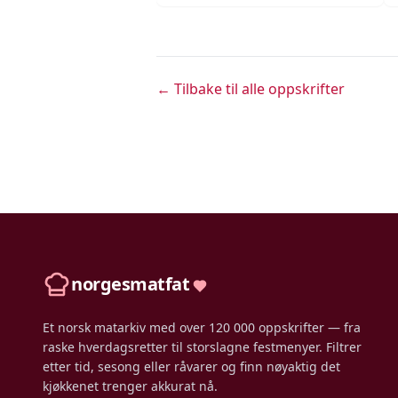
← Tilbake til alle oppskrifter
norgesmatfat
Et norsk matarkiv med over 120 000 oppskrifter — fra
raske hverdagsretter til storslagne festmenyer. Filtrer
etter tid, sesong eller råvarer og finn nøyaktig det
kjøkkenet trenger akkurat nå.