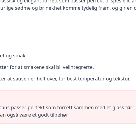
ssisk og elegant forrett som passer perfekt til spesielle 
urlige sødme og brinekhet komme tydelig fram, og gir en dei
tet og smak.
ter for at smakene skal bli velintegrerte.
er at sausen er helt over, for best temperatur og tekstur.
us passer perfekt som forrett sammen med et glass tørr, fr
 kan også være et godt tilbehør.