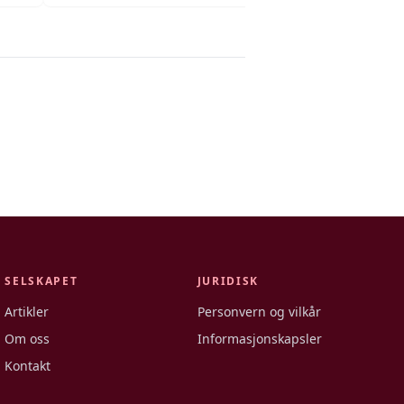
SELSKAPET
JURIDISK
Artikler
Personvern og vilkår
Om oss
Informasjonskapsler
Kontakt