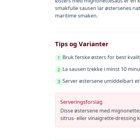
Østers med mignonettesaus er en kla
smakfulle sausen lar østersenes nat
maritime smaken.
Tips og Varianter
Bruk ferske østers for best kvali
1
La sausen trekke i minst 10 minut
2
Server østersene umiddelbart ett
3
Serveringsforslag
Disse østersene med mignonettesa
sitrus- eller vinaigrette-dressing