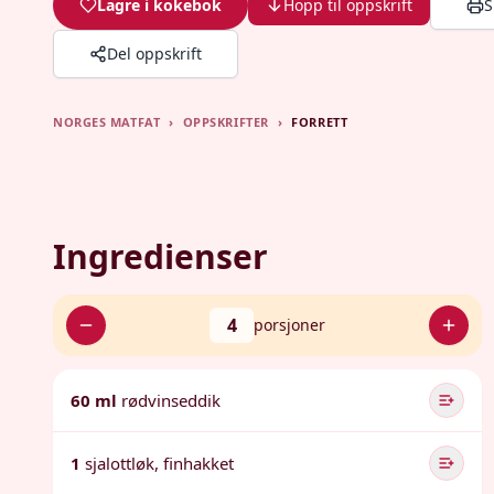
Lagre i kokebok
Hopp til oppskrift
S
Del oppskrift
NORGES MATFAT
›
OPPSKRIFTER
›
FORRETT
Ingredienser
4
porsjoner
60 ml
rødvinseddik
1
sjalottløk, finhakket