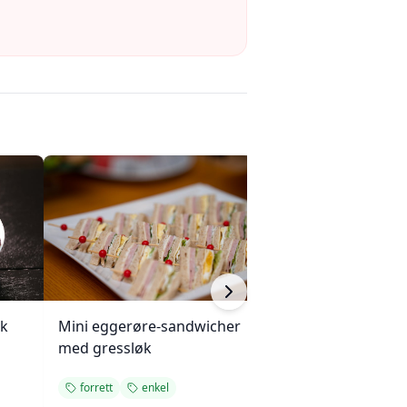
sk
Mini eggerøre-sandwicher
Bakt Brie med s
med gressløk
mandler
forrett
enkel
forrett
enkel