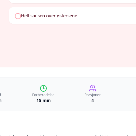
Hell sausen over østersene.
d
Forberedelse
Porsjoner
n
15 min
4