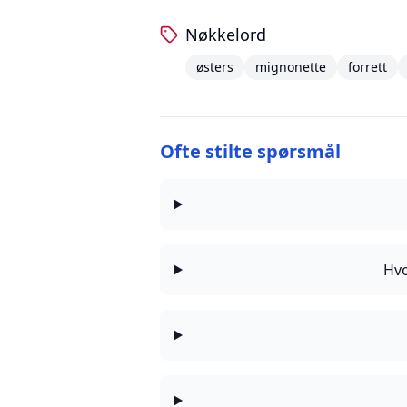
Nøkkelord
østers
mignonette
forrett
Ofte stilte spørsmål
Hvo