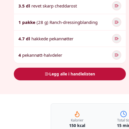
3.5 dl
revet skarp cheddarost
1 pakke
(28 g) Ranch-dressingblanding
4.7 dl
hakkede pekannøtter
4
pekannøtt-halvdeler
Legg alle i handlelisten
Kalorier
Total ti
150 kcal
15 mi