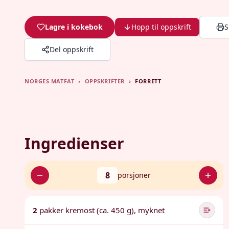
Lagre i kokebok
Hopp til oppskrift
S
Del oppskrift
NORGES MATFAT
›
OPPSKRIFTER
›
FORRETT
Ingredienser
8
porsjoner
2
pakker kremost (ca. 450 g), myknet