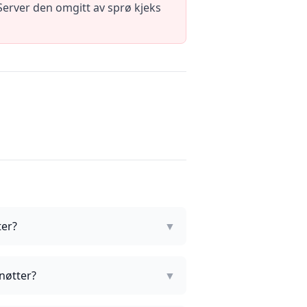
Server den omgitt av sprø kjeks
ter?
▼
nøtter?
▼