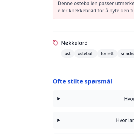
Denne osteballen passer utmerket 
eller knekkebrød for å nyte den f
Nøkkelord
ost
osteball
forrett
snack
Ofte stilte spørsmål
Hvo
Hvor la