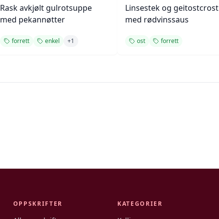
Rask avkjølt gulrotsuppe
Linsestek og geitostcrost
med pekannøtter
med rødvinssaus
forrett
enkel
+
1
ost
forrett
OPPSKRIFTER
KATEGORIER