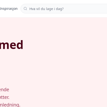
Søk i oppskrifter
Inspirasjon
 med
ende
ter.
anledning.