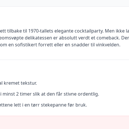
tt tilbake til 1970-tallets elegante cocktailparty. Men ikke l
teomsvøpte delikatessen er absolutt verdt et comeback. De
 en sofistikert forrett eller en snadder til vinkvelden.
l kremet tekstur.
i minst 2 timer slik at den får stivne ordentlig.
øttene lett i en tørr stekepanne før bruk.