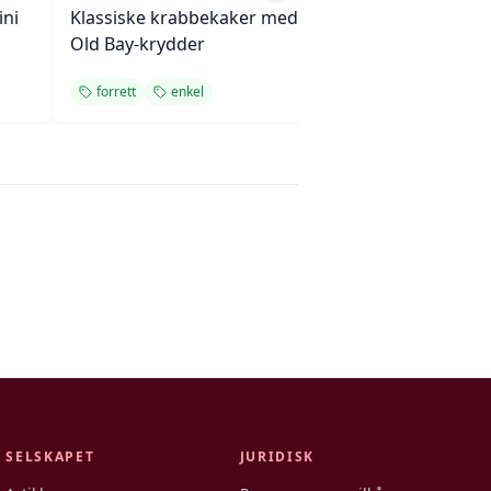
ini
Klassiske krabbekaker med
Gulfin tunfisksa
Old Bay-krydder
tomatstabel
forrett
enkel
forrett
rask
SELSKAPET
JURIDISK