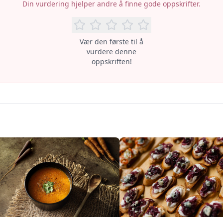
Din vurdering hjelper andre å finne gode oppskrifter.
Vær den første til å
vurdere denne
oppskriften!