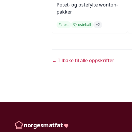
Potet- og ostefylte wonton-
pakker
ost
osteball
+
2
← Tilbake til alle oppskrifter
norgesmatfat