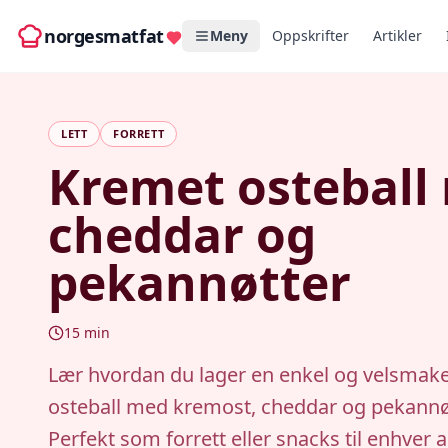
norgesmatfat
Meny
Oppskrifter
Artikler
LETT
FORRETT
Kremet osteball
cheddar og
pekannøtter
15
min
Lær hvordan du lager en enkel og velsmak
osteball med kremost, cheddar og pekannøt
Perfekt som forrett eller snacks til enhver 