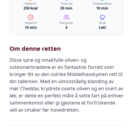
Kalorier
Total tid
Forberedelse
250 kcal
20 min
10 min
Steketid
Porsjoner
Nivå
10 min
4
Lett
Om denne retten
Disse sprø og smakfulle oliven- og
ostesmørbrødene er en fantastisk forrett som
bringer litt av den solrike Middelhavskysten rett til
din tallerken. Med en uimotståelig blanding av
mør Cheddar, krydrete svarte oliven og en snert av
løk, er dette en perfekt måte å sette fart på enhver
sammenkomst eller gi gjestene et forfriskende
vell av smaker før hovedretten.