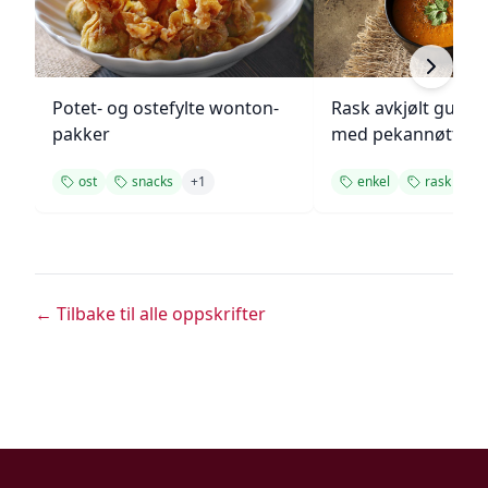
Potet- og ostefylte wonton-
Rask avkjølt gulro
pakker
med pekannøtter
ost
snacks
+
1
enkel
rask
+
1
← Tilbake til alle oppskrifter