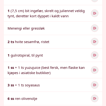
1
(7,5 cm) bit ingefær, skrelt og juliennet veldig
tynt, deretter kort dyppet i kaldt vann
Menengi eller gressløk
2 ts
hvite sesamfrø, ristet
1
gulrotspiral, til pynt
1 ss
+ 1 ts yuzujuice (best fersk, men flaske kan
kjøpes i asiatiske butikker)
3 ss
+ 1 ts soyasaus
6 ss
ren olivenolje