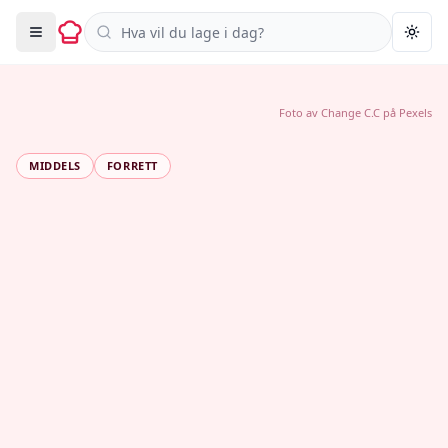
Søk i oppskrifter
Togg
Foto av
Change C.C
på
Pexels
MIDDELS
FORRETT