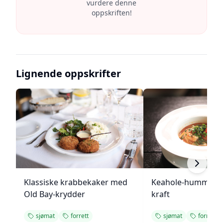
vurdere denne
oppskriften!
Lignende oppskrifter
Klassiske krabbekaker med
Keahole-hummer i 
Old Bay-krydder
kraft
sjømat
forrett
sjømat
forrett