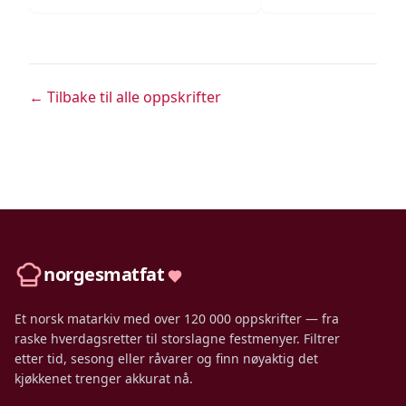
← Tilbake til alle oppskrifter
norgesmatfat
Et norsk matarkiv med over 120 000 oppskrifter — fra
raske hverdagsretter til storslagne festmenyer. Filtrer
etter tid, sesong eller råvarer og finn nøyaktig det
kjøkkenet trenger akkurat nå.