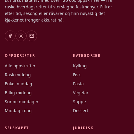
Et norsk matarkiv med over 120 000 oppskrifter — fra
raske hverdagsretter til storslagne festmenyer. Filtrer
etter tid, sesong eller råvarer og finn nøyaktig det
kjøkkenet trenger akkurat nå.
OPPSKRIFTER
KATEGORIER
Alle oppskrifter
Kylling
Rask middag
Fisk
Enkel middag
Pasta
Billig middag
Vegetar
Sunne middager
Suppe
Middag i dag
Dessert
SELSKAPET
JURIDISK