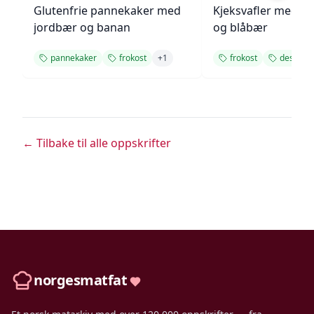
Glutenfrie pannekaker med
Kjeksvafler med s
jordbær og banan
og blåbær
pannekaker
frokost
+
1
frokost
dessert
← Tilbake til alle oppskrifter
norgesmatfat