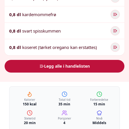
0,8 dl
kardemommefrø
0,8 dl
svart spisskummen
0,8 dl
koseret (tørket oregano kan erstattes)
Legg alle i handlelisten
Kalorier
Total tid
Forberedelse
150 kcal
35 min
15 min
Steketid
Porsjoner
Nivå
20 min
4
Middels