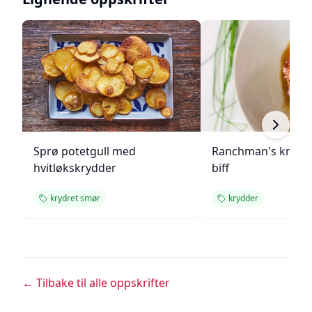
Sprø potetgull med
Ranchman's krydde
hvitløkskrydder
biff
krydret smør
krydder
← Tilbake til alle oppskrifter