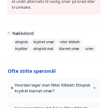
et unikt alternativ til vanlig smør på brød eller
krumkake.
Nøkkelord
etiopisk
krydret smør
niter kibbeh
krydder
etiopisk mat
klarnet smør
urter
Ofte stilte spørsmål
Hvordan lager man Niter Kibbeh: Etiopisk
▼
krydret klarnet smør?