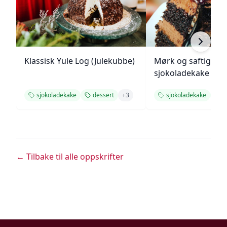
Klassisk Yule Log (Julekubbe)
Mørk og saftig
sjokoladekake
sjokoladekake
dessert
+
3
sjokoladekake
d
← Tilbake til alle oppskrifter