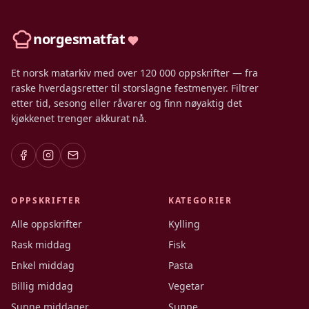
norgesmatfat
Et norsk matarkiv med over 120 000 oppskrifter — fra
raske hverdagsretter til storslagne festmenyer. Filtrer
etter tid, sesong eller råvarer og finn nøyaktig det
kjøkkenet trenger akkurat nå.
OPPSKRIFTER
KATEGORIER
Alle oppskrifter
Kylling
Rask middag
Fisk
Enkel middag
Pasta
Billig middag
Vegetar
Sunne middager
Suppe