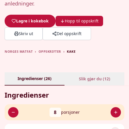
anledninger.
Lagre i kokebok
Hopp til oppskrift
Skriv ut
Del oppskrift
NORGES MATFAT
›
OPPSKRIFTER
›
KAKE
Ingredienser (
26
)
Slik gjør du (
12
)
Ingredienser
8
porsjoner