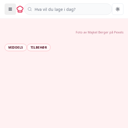
Søk i oppskrifter
Togg
Foto av
Majkel Berger
på
Pexels
MIDDELS
TILBEHØR