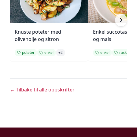
Knuste poteter med
Enkel succotash m
olivenolje og sitron
og mais
poteter
enkel
+
2
enkel
rask
+
1
← Tilbake til alle oppskrifter