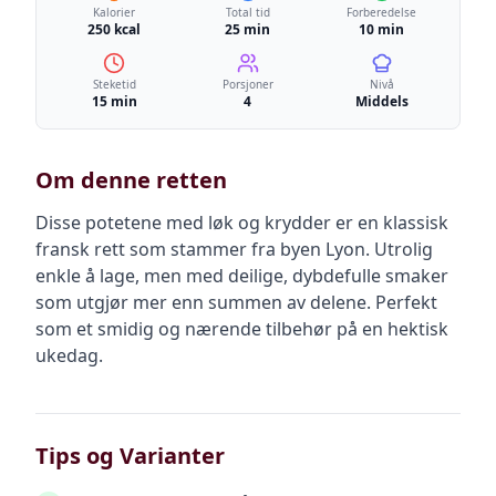
Kalorier
Total tid
Forberedelse
250 kcal
25 min
10 min
Steketid
Porsjoner
Nivå
15 min
4
Middels
Om denne retten
Disse potetene med løk og krydder er en klassisk
fransk rett som stammer fra byen Lyon. Utrolig
enkle å lage, men med deilige, dybdefulle smaker
som utgjør mer enn summen av delene. Perfekt
som et smidig og nærende tilbehør på en hektisk
ukedag.
Tips og Varianter