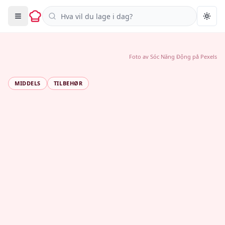
Søk i oppskrifter
Togg
Foto av
Sóc Năng Động
på
Pexels
MIDDELS
TILBEHØR