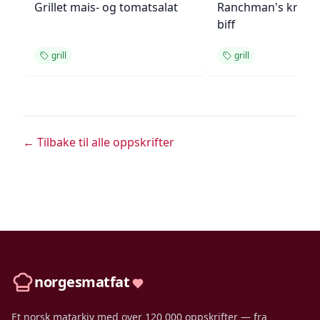
Grillet mais- og tomatsalat
Ranchman's krydde
biff
grill
grill
← Tilbake til alle oppskrifter
norgesmatfat
Et norsk matarkiv med over 120 000 oppskrifter — fra