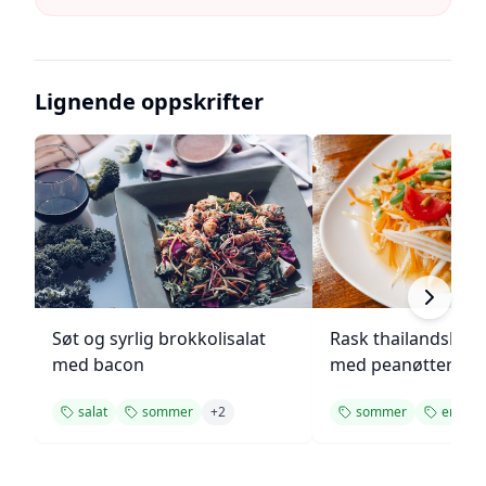
Lignende oppskrifter
Søt og syrlig brokkolisalat
Rask thailandsk co
med bacon
med peanøtter
salat
sommer
+
2
sommer
enkel