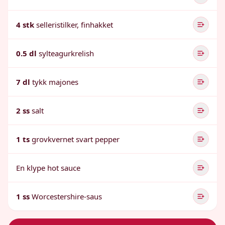
4 stk
selleristilker, finhakket
0.5 dl
sylteagurkrelish
7 dl
tykk majones
2 ss
salt
1 ts
grovkvernet svart pepper
En klype hot sauce
1 ss
Worcestershire-saus