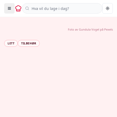
Søk i oppskrifter
Togg
Foto av
Gundula Vogel
på
Pexels
LETT
TILBEHØR