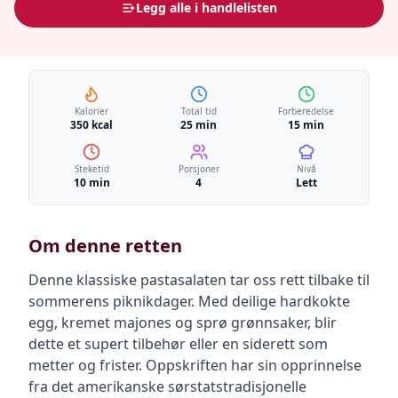
Legg alle i handlelisten
Kalorier
Total tid
Forberedelse
350 kcal
25 min
15 min
Steketid
Porsjoner
Nivå
10 min
4
Lett
Om denne retten
Denne klassiske pastasalaten tar oss rett tilbake til
sommerens piknikdager. Med deilige hardkokte
egg, kremet majones og sprø grønnsaker, blir
dette et supert tilbehør eller en siderett som
metter og frister. Oppskriften har sin opprinnelse
fra det amerikanske sørstatstradisjonelle