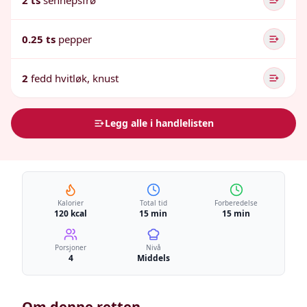
2 ts
sennepsfrø
0.25 ts
pepper
2
fedd hvitløk, knust
Legg alle i handlelisten
Kalorier
Total tid
Forberedelse
120 kcal
15 min
15 min
Porsjoner
Nivå
4
Middels
Om denne retten