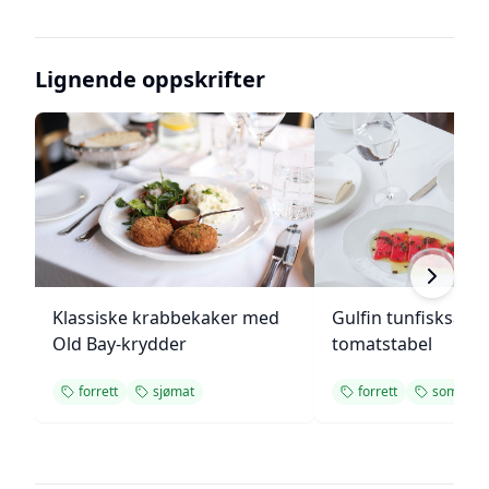
Lignende oppskrifter
Klassiske krabbekaker med
Gulfin tunfisksala
Old Bay-krydder
tomatstabel
forrett
sjømat
forrett
sommer