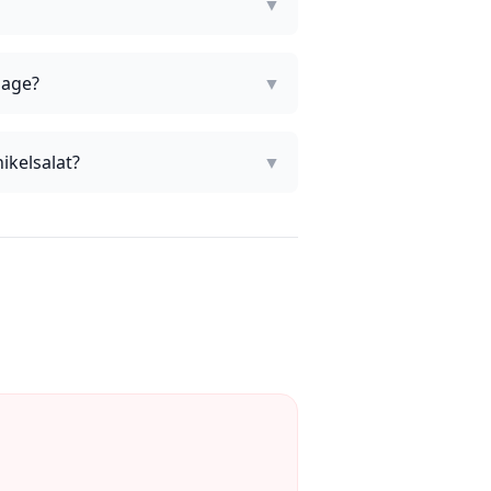
▼
lage?
▼
ikelsalat?
▼