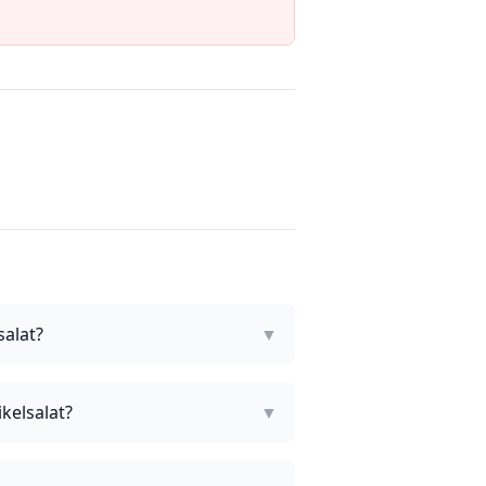
salat?
▼
ikelsalat?
▼