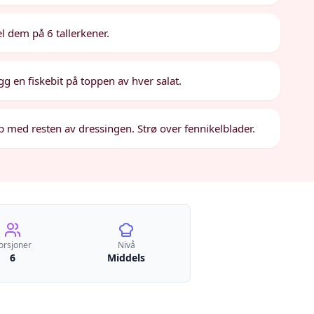
l dem på 6 tallerkener.
egg en fiskebit på toppen av hver salat.
p med resten av dressingen. Strø over fennikelblader.
orsjoner
Nivå
6
Middels