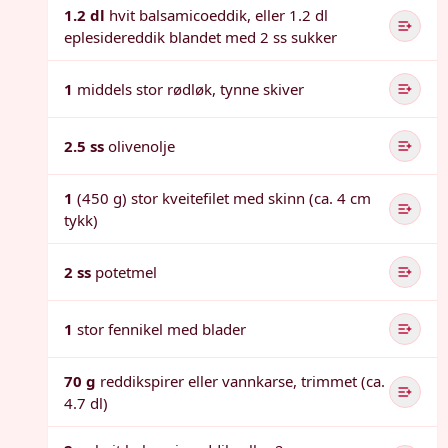
1.2 dl
hvit balsamicoeddik, eller 1.2 dl
eplesidereddik blandet med 2 ss sukker
1
middels stor rødløk, tynne skiver
2.5 ss
olivenolje
1
(450 g) stor kveitefilet med skinn (ca. 4 cm
tykk)
2 ss
potetmel
1
stor fennikel med blader
70 g
reddikspirer eller vannkarse, trimmet (ca.
4.7 dl)