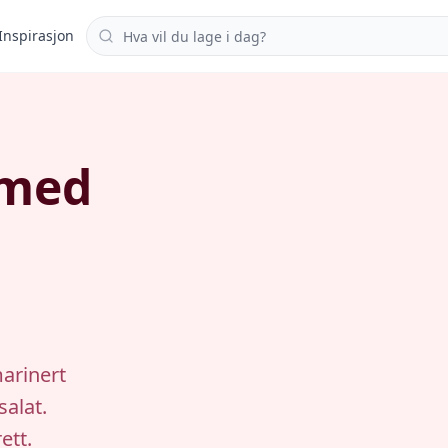
Søk i oppskrifter
Inspirasjon
 med
arinert
salat.
ett.