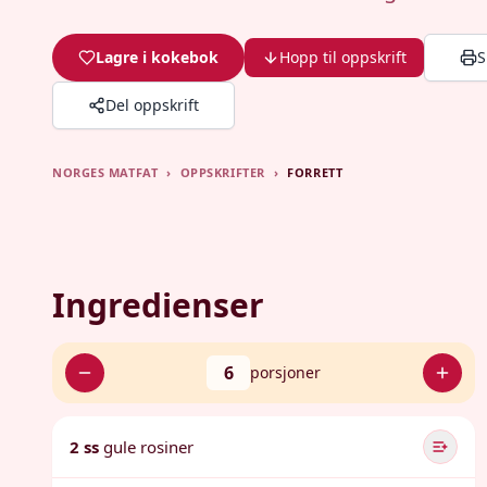
Lagre i kokebok
Hopp til oppskrift
S
Del oppskrift
NORGES MATFAT
›
OPPSKRIFTER
›
FORRETT
Ingredienser
6
porsjoner
2 ss
gule rosiner