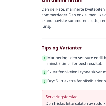
Om denne retten
Den delikate, marinerte kveitebiten 
sommerdager. Den enkle, men likeve
skandinaviske sommerens lette, rene
lunsj.
Tips og Varianter
Marinering i den søt-sure eddikb
1
minst 8 timer for best resultat.
Skjær fennikelen i tynne skiver 
2
DrysS litt ekstra fennikelblader 
3
Serveringsforslag
Den friske, lette salaten av reddi