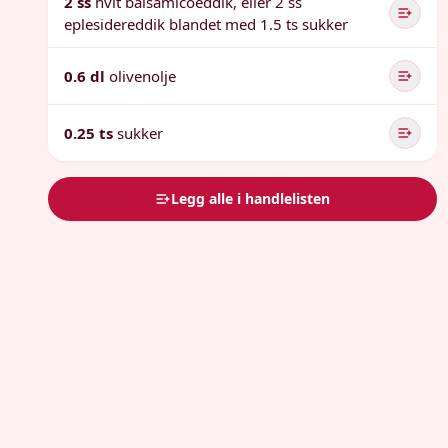
2 ss
hvit balsamicoeddik, eller 2 ss
eplesidereddik blandet med 1.5 ts sukker
0.6 dl
olivenolje
0.25 ts
sukker
Legg alle i handlelisten