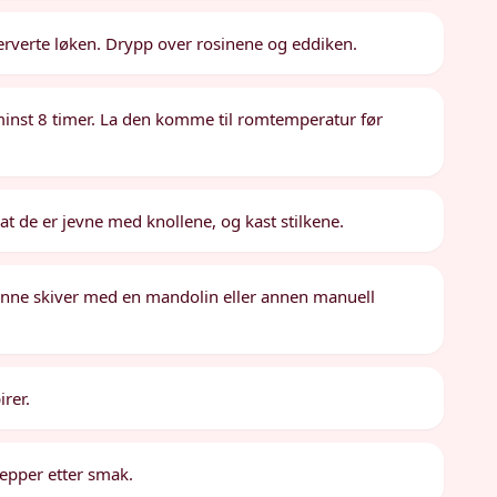
erverte løken. Drypp over rosinene og eddiken.
 i minst 8 timer. La den komme til romtemperatur før
k at de er jevne med knollene, og kast stilkene.
i tynne skiver med en mandolin eller annen manuell
rer.
pepper etter smak.