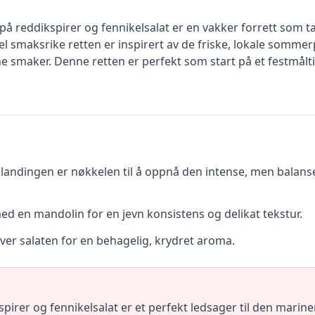
på reddikspirer og fennikelsalat er en vakker forrett som t
l smaksrike retten er inspirert av de friske, lokale somm
 smaker. Denne retten er perfekt som start på et festmåltid 
landingen er nøkkelen til å oppnå den intense, men balans
med en mandolin for en jevn konsistens og delikat tekstur.
over salaten for en behagelig, krydret aroma.
kspirer og fennikelsalat er et perfekt ledsager til den marine