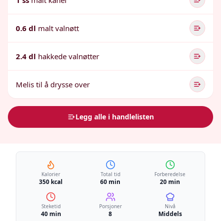
1 ss
malt kanel
0.6 dl
malt valnøtt
2.4 dl
hakkede valnøtter
Melis til å drysse over
Legg alle i handlelisten
Kalorier
Total tid
Forberedelse
350 kcal
60 min
20 min
Steketid
Porsjoner
Nivå
40 min
8
Middels