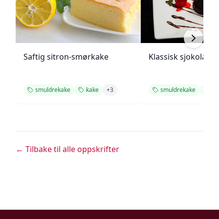
Saftig sitron-smørkake
Klassisk sjokolade
smuldrekake
kake
+
3
smuldrekake
ka
← Tilbake til alle oppskrifter