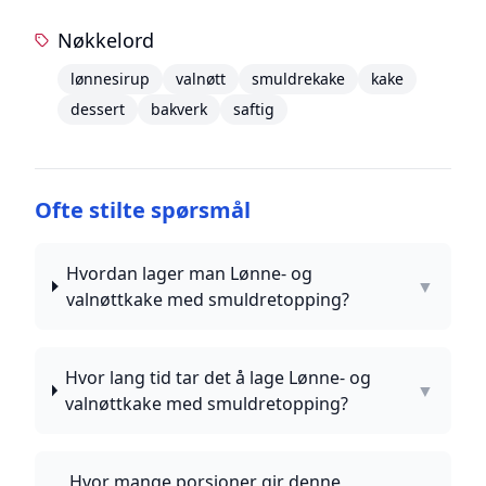
Nøkkelord
lønnesirup
valnøtt
smuldrekake
kake
dessert
bakverk
saftig
Ofte stilte spørsmål
Hvordan lager man Lønne- og
▼
valnøttkake med smuldretopping?
Hvor lang tid tar det å lage Lønne- og
▼
valnøttkake med smuldretopping?
Hvor mange porsjoner gir denne