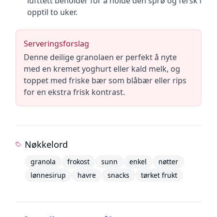
lufttett beholder for å holde den sprø og fersk i
opptil to uker.
Serveringsforslag
Denne deilige granolaen er perfekt å nyte
med en kremet yoghurt eller kald melk, og
toppet med friske bær som blåbær eller rips
for en ekstra frisk kontrast.
Nøkkelord
granola
frokost
sunn
enkel
nøtter
lønnesirup
havre
snacks
tørket frukt