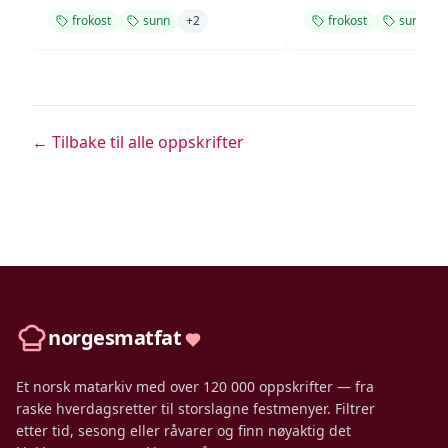
frokost
sunn
+
2
frokost
sunn
← Tilbake til alle oppskrifter
norgesmatfat
Et norsk matarkiv med over 120 000 oppskrifter — fra
raske hverdagsretter til storslagne festmenyer. Filtrer
etter tid, sesong eller råvarer og finn nøyaktig det