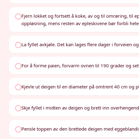
Fjern lokket og fortsett å koke, av og til omrøring, til 
oppløsning, mens resten av epleskivene bør forbli hele
La fyllet avkjøle. Det kan lages flere dager i forveien o
For å forme paien, forvarm ovnen til 190 grader og sett 
Kjevle ut deigen til en diameter på omtrent 40 cm og p
Skje fyllet i midten av deigen og brett inn overhengen
Pensle toppen av den brettede deigen med eggeblandi