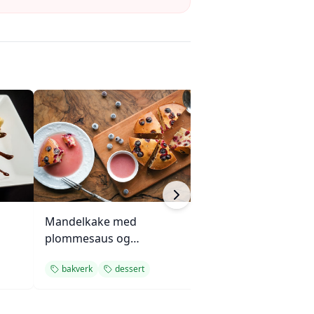
Mandelkake med
Kringle med eple
plommesaus og
pekannøttfyll
ingefærsmørkrem
bakverk
dessert
eplekake
bak