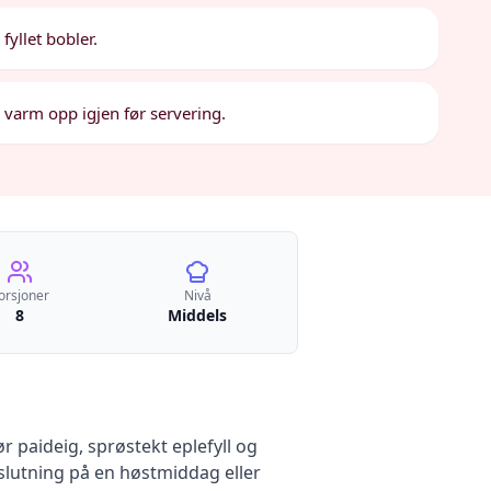
fyllet bobler.
og varm opp igjen før servering.
orsjoner
Nivå
8
Middels
r paideig, sprøstekt eplefyll og
vslutning på en høstmiddag eller