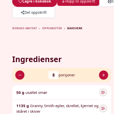
Lagre i kokebok
Hopp til oppskrift
S
Del oppskrift
NORGES MATFAT
›
OPPSKRIFTER
›
BAKEVERK
Ingredienser
8
porsjoner
50 g
usaltet smør
1135 g
Granny Smith-epler, skrellet, kjernet og
skåret i skiver