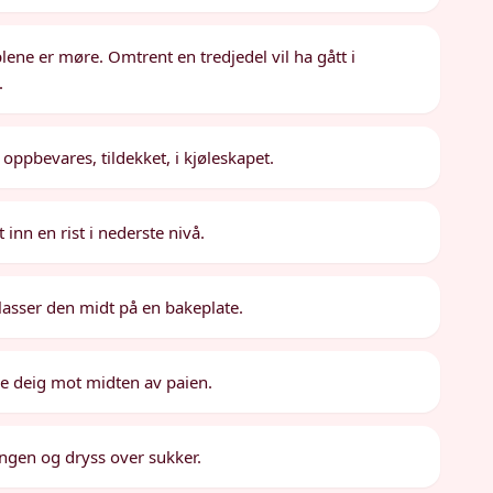
eplene er møre. Omtrent en tredjedel vil ha gått i
.
g oppbevares, tildekket, i kjøleskapet.
inn en rist i nederste nivå.
lasser den midt på en bakeplate.
de deig mot midten av paien.
ngen og dryss over sukker.