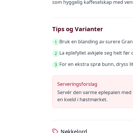
som hyggelig kaffeselskap med ven
Tips og Varianter
Bruk en blanding av surere Gran
1
La eplefyllet avkjøle seg helt før d
2
For en ekstra sprø bunn, dryss lit
3
Serveringsforslag
Servér den varme eplepaien med en 
en kveld i høstmørket.
Nøkkelord