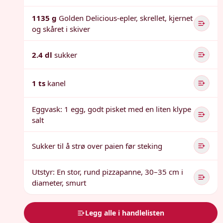
1135 g
Golden Delicious-epler, skrellet, kjernet
og skåret i skiver
2.4 dl
sukker
1 ts
kanel
Eggvask: 1 egg, godt pisket med en liten klype
salt
Sukker til å strø over paien før steking
Utstyr: En stor, rund pizzapanne, 30–35 cm i
diameter, smurt
Legg alle i handlelisten