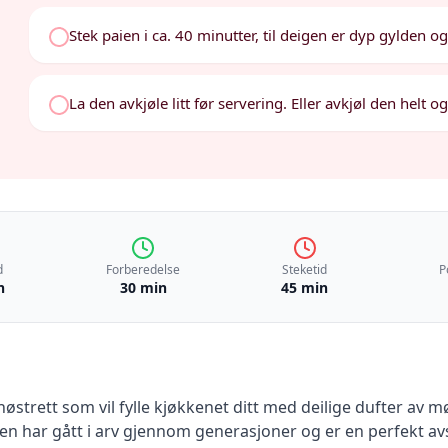
Stek paien i ca. 40 minutter, til deigen er dyp gylden og 
La den avkjøle litt før servering. Eller avkjøl den helt 
d
Forberedelse
Steketid
P
n
30 min
45 min
østrett som vil fylle kjøkkenet ditt med deilige dufter av mø
ten har gått i arv gjennom generasjoner og er en perfekt a