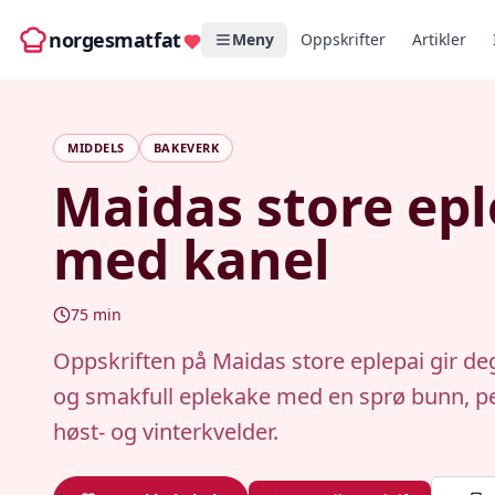
norgesmatfat
Meny
Oppskrifter
Artikler
MIDDELS
BAKEVERK
Maidas store epl
med kanel
75
min
Oppskriften på Maidas store eplepai gir deg
og smakfull eplekake med en sprø bunn, pe
høst- og vinterkvelder.