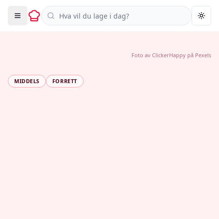
Søk i oppskrifter
Togg
Foto av
ClickerHappy
på
Pexels
MIDDELS
FORRETT