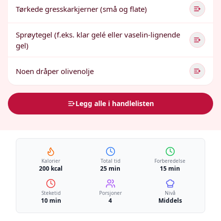
Tørkede gresskarkjerner (små og flate)
Sprøytegel (f.eks. klar gelé eller vaselin-lignende
gel)
Noen dråper olivenolje
Legg alle i handlelisten
Kalorier
Total tid
Forberedelse
200 kcal
25 min
15 min
Steketid
Porsjoner
Nivå
10 min
4
Middels