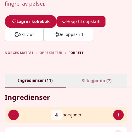
fingre' av pølser.
Lagre i kokebok
Hopp til oppskrift
Skriv ut
Del oppskrift
NORGES MATFAT
›
OPPSKRIFTER
›
FORRETT
Ingredienser (
11
)
Slik gjør du (
7
)
Ingredienser
4
porsjoner