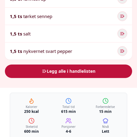
1,5 ts
tørket sennep
1,5 ts
salt
1,5 ts
nykvernet svart pepper
Legg alle i handlelisten
Kalorier
Total tid
Forberedelse
250 kcal
615 min
15 min
Steketid
Porsjoner
Nivå
600 min
4-6
Lett