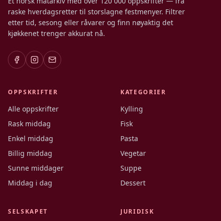
Et norsk matarkiv med over 120 000 oppskrifter — fra
raske hverdagsretter til storslagne festmenyer. Filtrer
etter tid, sesong eller råvarer og finn nøyaktig det
kjøkkenet trenger akkurat nå.
OPPSKRIFTER
KATEGORIER
Alle oppskrifter
Kylling
Rask middag
Fisk
Enkel middag
Pasta
Billig middag
Vegetar
Sunne middager
Suppe
Middag i dag
Dessert
SELSKAPET
JURIDISK