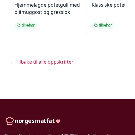
Hjemmelagde potetgull med
Klassiske potetlatk
blåmuggost og gressløk
tilbehør
tilbehør
← Tilbake til alle oppskrifter
norgesmatfat