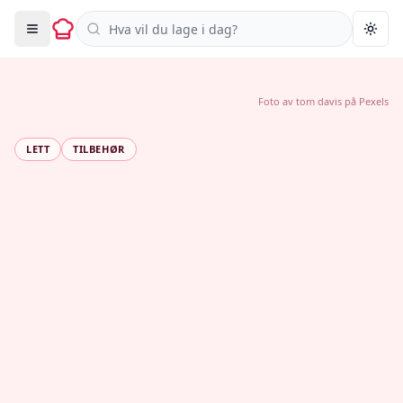
Søk i oppskrifter
Togg
Foto av
tom davis
på
Pexels
LETT
TILBEHØR