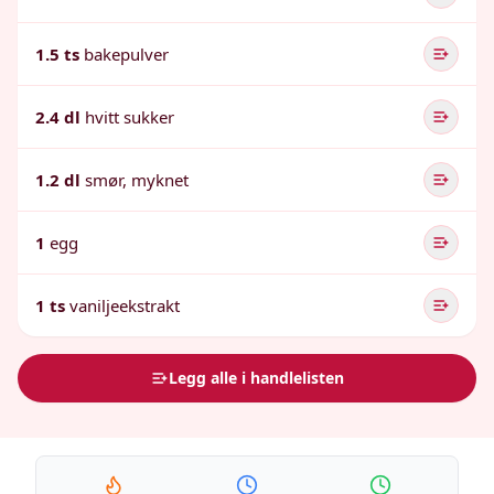
1.5 ts
bakepulver
2.4 dl
hvitt sukker
1.2 dl
smør, myknet
1
egg
1 ts
vaniljeekstrakt
Legg alle i handlelisten