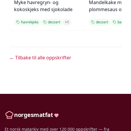
Myke havregryn- og
Mandelkake med
kokoskjeks med sjokolade
plommesaus og
ingefærsmørkrem
havrekjeks
dessert
+
1
dessert
bakverk
← Tilbake til alle oppskrifter
norgesmatfat
Et norsk matarkiv med over 120 000 oppskrifter — fra