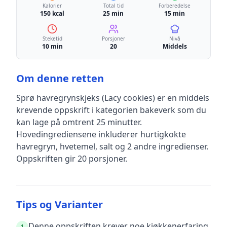
Kalorier
Total tid
Forberedelse
150 kcal
25 min
15 min
Steketid
Porsjoner
Nivå
10 min
20
Middels
Om denne retten
Sprø havregrynskjeks (Lacy cookies)
er en
middels
krevende
oppskrift
i kategorien bakeverk
som du
kan lage på omtrent 25 minutter
.
Hovedingrediensene inkluderer
hurtigkokte
havregryn, hvetemel, salt
og 2 andre ingredienser
.
Oppskriften gir
20
porsjoner.
Tips og Varianter
Denne oppskriften krever noe kjøkkenerfaring,
1