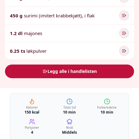
450 g
surimi (imitert krabbekjøtt), i flak
1.2 dl
majones
0.25 ts
løkpulver
Legg alle i handlelisten
Kalorier
Total tid
Forberedelse
150 kcal
10 min
10 min
Porsjoner
Nivå
4
Middels