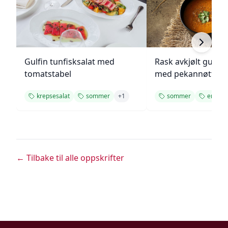
Gulfin tunfisksalat med
Rask avkjølt gulro
tomatstabel
med pekannøtter
krepsesalat
sommer
+
1
sommer
enkel
← Tilbake til alle oppskrifter