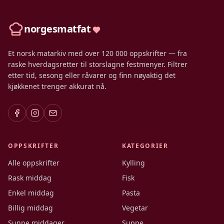
norgesmatfat
Et norsk matarkiv med over 120 000 oppskrifter — fra
raske hverdagsretter til storslagne festmenyer. Filtrer
etter tid, sesong eller råvarer og finn nøyaktig det
kjøkkenet trenger akkurat nå.
OPPSKRIFTER
KATEGORIER
Alle oppskrifter
Kylling
Rask middag
Fisk
Enkel middag
Pasta
Billig middag
Vegetar
Sunne middager
Suppe