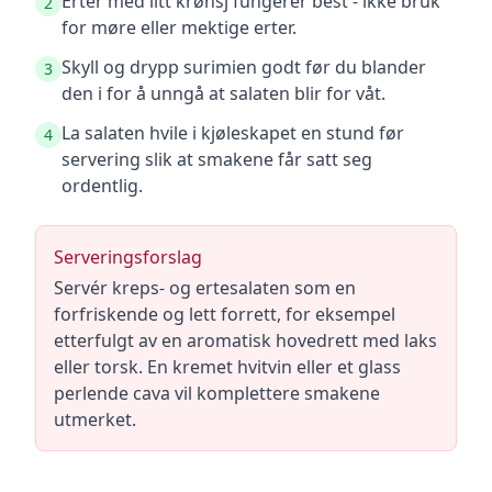
Erter med litt krønsj fungerer best - ikke bruk
2
for møre eller mektige erter.
Skyll og drypp surimien godt før du blander
3
den i for å unngå at salaten blir for våt.
La salaten hvile i kjøleskapet en stund før
4
servering slik at smakene får satt seg
ordentlig.
Serveringsforslag
Servér kreps- og ertesalaten som en
forfriskende og lett forrett, for eksempel
etterfulgt av en aromatisk hovedrett med laks
eller torsk. En kremet hvitvin eller et glass
perlende cava vil komplettere smakene
utmerket.