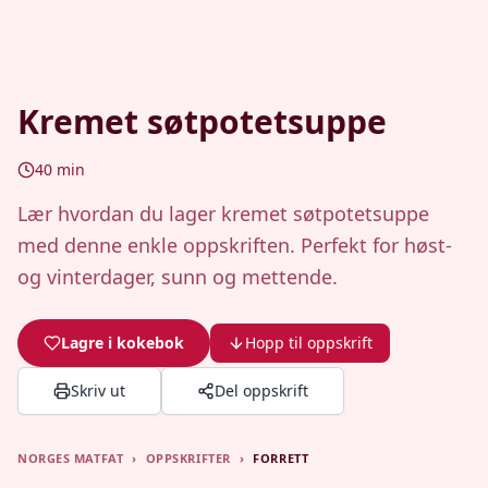
Kremet søtpotetsuppe
40
min
Lær hvordan du lager kremet søtpotetsuppe
med denne enkle oppskriften. Perfekt for høst-
og vinterdager, sunn og mettende.
Lagre i kokebok
Hopp til oppskrift
Skriv ut
Del oppskrift
NORGES MATFAT
›
OPPSKRIFTER
›
FORRETT