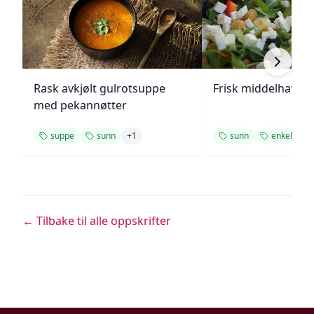
Rask avkjølt gulrotsuppe
Frisk middelhavs ki
med pekannøtter
suppe
sunn
+
1
sunn
enkel
← Tilbake til alle oppskrifter