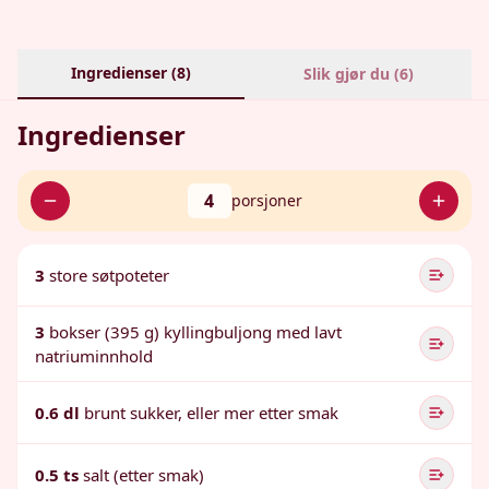
Ingredienser (
8
)
Slik gjør du (
6
)
Ingredienser
4
porsjoner
3
store søtpoteter
3
bokser (395 g) kyllingbuljong med lavt
natriuminnhold
0.6 dl
brunt sukker, eller mer etter smak
0.5 ts
salt (etter smak)