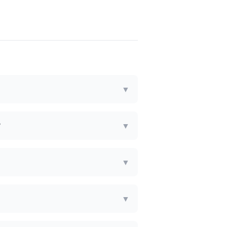
▼
?
▼
▼
▼