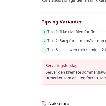
konsistens som gir den en unik kara
Tips og Varianter
Tips 1: Ikke riv kålen for fint – l
1
Tips 2: Sørg for at du måler op
2
Tips 3: La slawen trekke minst 2 
3
Serveringsforslag
Servér den kremete sommerslawen so
utmerket som en liten forrett sam
Nøkkelord