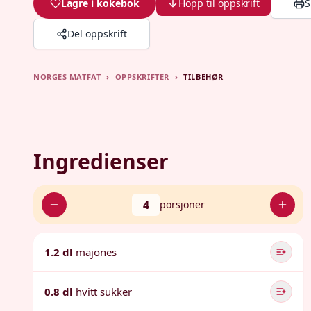
Lagre i kokebok
Hopp til oppskrift
S
Del oppskrift
NORGES MATFAT
›
OPPSKRIFTER
›
TILBEHØR
Ingredienser
4
porsjoner
1.2 dl
majones
0.8 dl
hvitt sukker