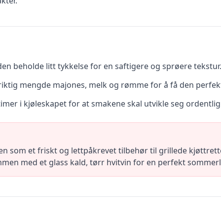
kter.
a den beholde litt tykkelse for en saftigere og sprøere tekstur
p riktig mengde majones, melk og rømme for å få den perfe
timer i kjøleskapet for at smakene skal utvikle seg ordentlig
m et friskt og lettpåkrevet tilbehør til grillede kjøttrett
men med et glass kald, tørr hvitvin for en perfekt sommerli