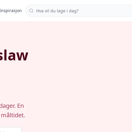
Søk i oppskrifter
Inspirasjon
slaw
dager. En
 måltidet.