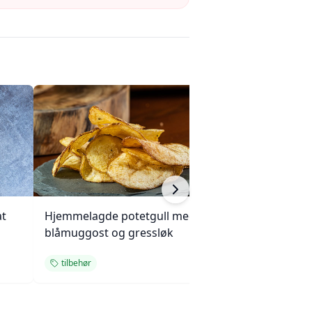
at
Hjemmelagde potetgull med
Klassiske potetl
blåmuggost og gressløk
tilbehør
tilbehør