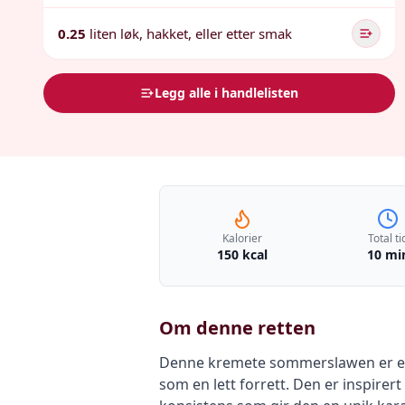
0.25
liten løk, hakket, eller etter smak
Legg alle i handlelisten
Kalorier
Total ti
150 kcal
10 mi
Om denne retten
Denne kremete sommerslawen er et f
som en lett forrett. Den er inspire