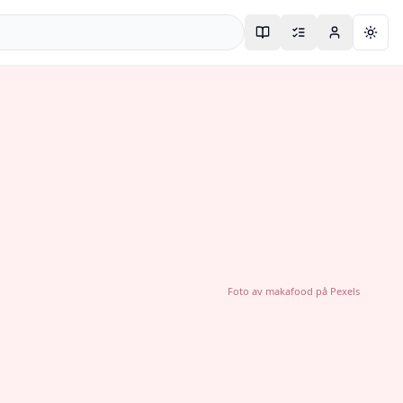
Togg
Foto av
makafood
på
Pexels