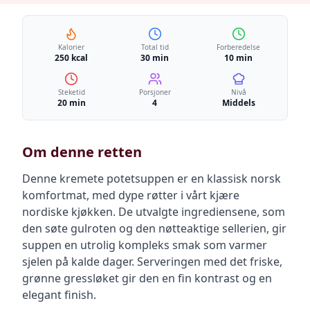
Kalorier
Total tid
Forberedelse
250 kcal
30 min
10 min
Steketid
Porsjoner
Nivå
20 min
4
Middels
Om denne retten
Denne kremete potetsuppen er en klassisk norsk
komfortmat, med dype røtter i vårt kjære
nordiske kjøkken. De utvalgte ingrediensene, som
den søte gulroten og den nøtteaktige sellerien, gir
suppen en utrolig kompleks smak som varmer
sjelen på kalde dager. Serveringen med det friske,
grønne gressløket gir den en fin kontrast og en
elegant finish.