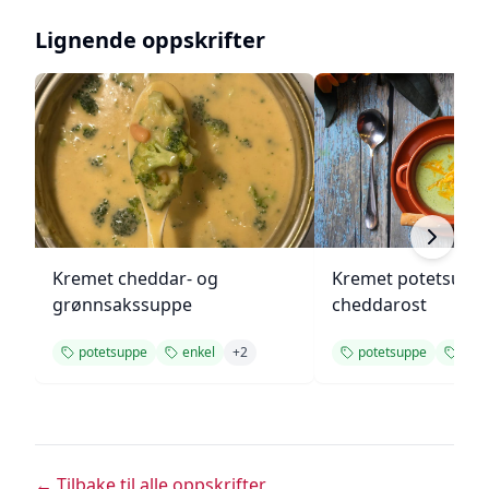
Lignende oppskrifter
Kremet cheddar- og
Kremet potetsupp
grønnsakssuppe
cheddarost
potetsuppe
enkel
+
2
potetsuppe
kre
← Tilbake til alle oppskrifter