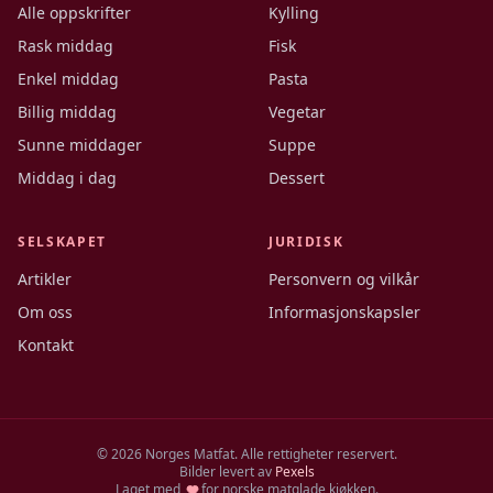
Alle oppskrifter
Kylling
Rask middag
Fisk
Enkel middag
Pasta
Billig middag
Vegetar
Sunne middager
Suppe
Middag i dag
Dessert
SELSKAPET
JURIDISK
Artikler
Personvern og vilkår
Om oss
Informasjonskapsler
Kontakt
©
2026
Norges Matfat. Alle rettigheter reservert.
Bilder levert av
Pexels
Laget med
for norske matglade kjøkken.