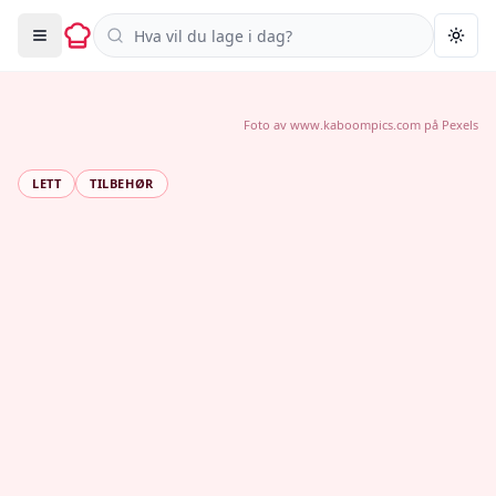
Søk i oppskrifter
Togg
Foto av
www.kaboompics.com
på
Pexels
LETT
TILBEHØR