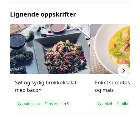
Lignende oppskrifter
Søt og syrlig brokkolisalat
Enkel succotash m
med bacon
og mais
potetsalat
enkel
+
3
enkel
tilbehør