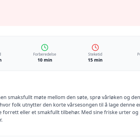
d
Forberedelse
Steketid
P
n
10 min
15 min
 men smaksfullt møte mellom den søte, sprø vårløken og den 
 hvor folk utnytter den korte vårsesongen til å lage denne 
 forrett eller et smakfullt tilbehør. Med sine friske urter 
r.