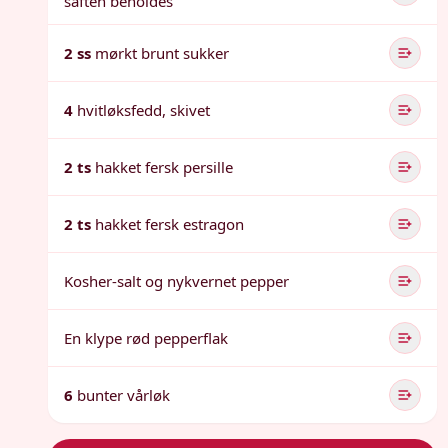
saften beholdes
2 ss
mørkt brunt sukker
4
hvitløksfedd, skivet
2 ts
hakket fersk persille
2 ts
hakket fersk estragon
Kosher-salt og nykvernet pepper
En klype rød pepperflak
6
bunter vårløk