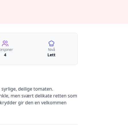
orsjoner
Nivå
4
Lett
syrlige, deilige tomaten.
enkle, men svært delikate retten som
og krydder gir den en velkommen