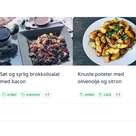
Søt og syrlig brokkolisalat
Knuste poteter med
med bacon
olivenolje og sitron
enkel
sommer
+
1
enkel
rask
+
1