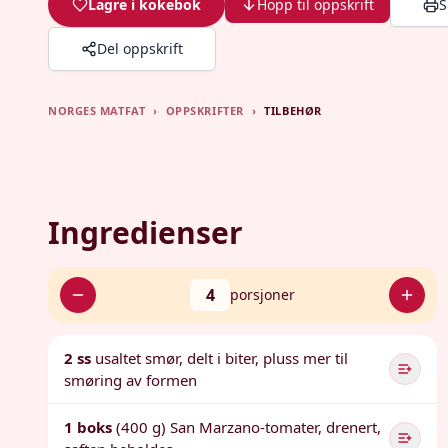
Lagre i kokebok
Hopp til oppskrift
S
Del oppskrift
NORGES MATFAT
›
OPPSKRIFTER
›
TILBEHØR
Ingredienser
4
porsjoner
2 ss
usaltet smør, delt i biter, pluss mer til
smøring av formen
1 boks
(400 g) San Marzano-tomater, drenert,