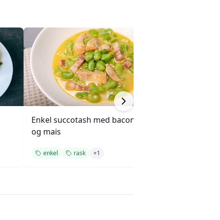
Enkel succotash med bacon
Grillet mais- og 
og mais
enkel
rask
+
1
sommer
rask