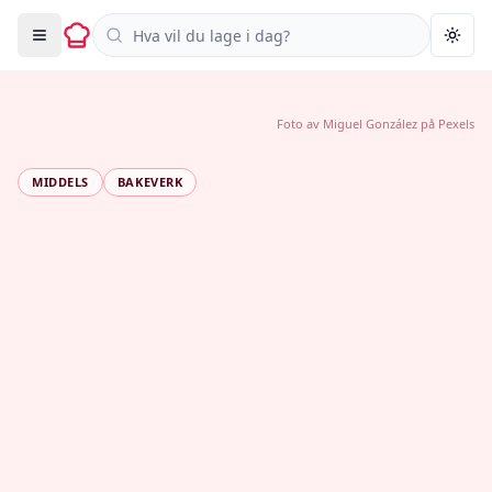
Søk i oppskrifter
Togg
Foto av
Miguel González
på
Pexels
MIDDELS
BAKEVERK