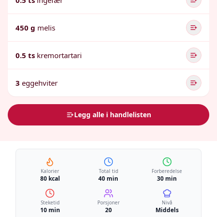
0.5 ts
ingefær
450 g
melis
0.5 ts
kremortartari
3
eggehviter
Legg alle i handlelisten
Kalorier
Total tid
Forberedelse
80 kcal
40 min
30 min
Steketid
Porsjoner
Nivå
10 min
20
Middels