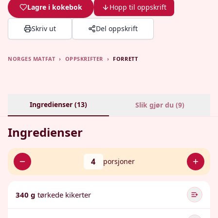
Lagre i kokebok
Hopp til oppskrift
Skriv ut
Del oppskrift
NORGES MATFAT
›
OPPSKRIFTER
›
FORRETT
Ingredienser (
13
)
Slik gjør du (
9
)
Ingredienser
4
porsjoner
340 g
tørkede kikerter