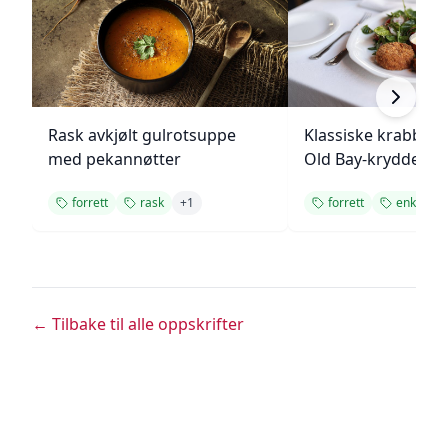
Rask avkjølt gulrotsuppe
Klassiske krabbek
med pekannøtter
Old Bay-krydder
forrett
rask
+
1
forrett
enkel
← Tilbake til alle oppskrifter