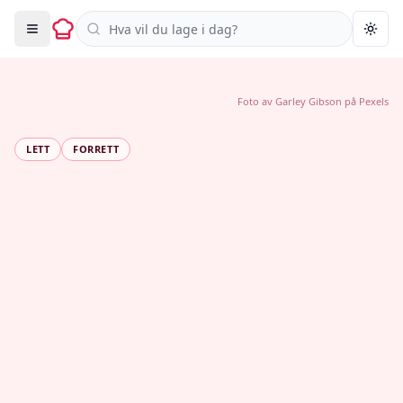
Søk i oppskrifter
Togg
Foto av
Garley Gibson
på
Pexels
LETT
FORRETT