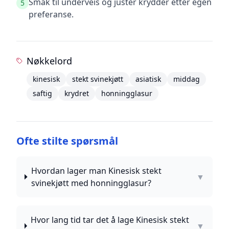
Smak til underveis og juster krydder etter egen
5
preferanse.
Nøkkelord
kinesisk
stekt svinekjøtt
asiatisk
middag
saftig
krydret
honningglasur
Ofte stilte spørsmål
Hvordan lager man Kinesisk stekt
▼
svinekjøtt med honningglasur?
Hvor lang tid tar det å lage Kinesisk stekt
▼