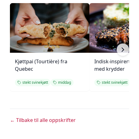
Kjøttpai (Tourtière) fra
Indisk-inspirert ste
Quebec
med krydder
stekt svinekjøtt
middag
stekt svinekjøtt
← Tilbake til alle oppskrifter