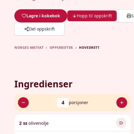
Lagre i kokebok
Hopp til oppskrift
S
Del oppskrift
NORGES MATFAT
›
OPPSKRIFTER
›
HOVEDRETT
Ingredienser
4
porsjoner
2 ss
olivenolje