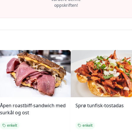
oppskriften!
Åpen roastbiff-sandwich med
Sprø tunfisk-tostadas
surkål og ost
enkelt
enkelt