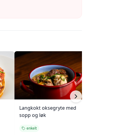
Langkokt oksegryte med
Kjøttkake med b
sopp og løk
og ketchupglasu
enkelt
enkelt