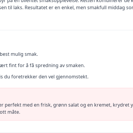
 byr på en uventet smaksopplevelse. Retten kombinerer de 
sen til laks. Resultatet er en enkel, men smakfull middag so
 best mulig smak.
ært fint for å få spredning av smaken.
hvis du foretrekker den vel gjennomstekt.
er perfekt med en frisk, grønn salat og en kremet, krydret y
lott måte.