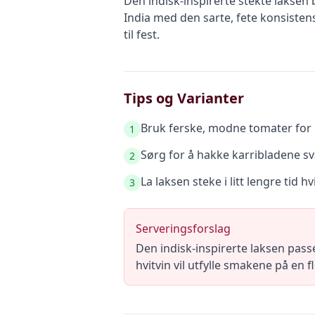
Den indisk-inspirerte stekte laksen
India med den sarte, fete konsisten
til fest.
Tips og Varianter
Bruk ferske, modne tomater for
1
Sørg for å hakke karribladene sv
2
La laksen steke i litt lengre tid 
3
Serveringsforslag
Den indisk-inspirerte laksen pass
hvitvin vil utfylle smakene på en f