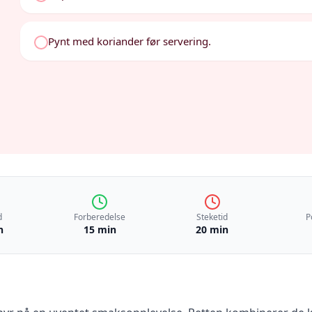
Pynt med koriander før servering.
d
Forberedelse
Steketid
P
n
15 min
20 min