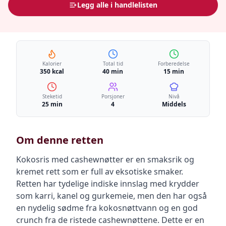
Legg alle i handlelisten
Kalorier
Total tid
Forberedelse
350 kcal
40 min
15 min
Steketid
Porsjoner
Nivå
25 min
4
Middels
Om denne retten
Kokosris med cashewnøtter er en smaksrik og
kremet rett som er full av eksotiske smaker.
Retten har tydelige indiske innslag med krydder
som karri, kanel og gurkemeie, men den har også
en nydelig sødme fra kokosnøttvann og en god
crunch fra de ristede cashewnøttene. Dette er en