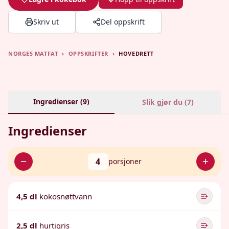
Skriv ut
Del oppskrift
NORGES MATFAT
›
OPPSKRIFTER
›
HOVEDRETT
Ingredienser (
9
)
Slik gjør du (
7
)
Ingredienser
4
porsjoner
4,5 dl
kokosnøttvann
2,5 dl
hurtigris