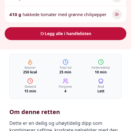
410 g
hakkede tomater med grønne chilipepper
Legg alle i handlelisten
Kalorier
Total tid
Forberedelse
250 kcal
25 min
10 min
Steketid
Porsjoner
Nivå
15 min
4
Lett
Om denne retten
Dette er en deilig og uhøytidelig dipp som
kombinerer saftige, krydrete pølsebiter med den