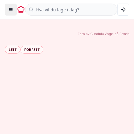
Søk i oppskrifter
Togg
Foto av
Gundula Vogel
på
Pexels
LETT
FORRETT