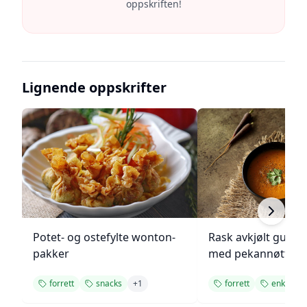
oppskriften!
Lignende oppskrifter
Potet- og ostefylte wonton-
Rask avkjølt gulro
pakker
med pekannøtter
forrett
snacks
+
1
forrett
enkel