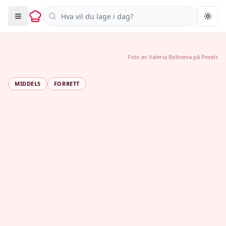
Søk i oppskrifter
Togg
Foto av
Valeria Boltneva
på
Pexels
MIDDELS
FORRETT