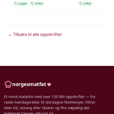
suppe
enkel
enkel
← Tilbake til alle oppskrifter
norgesmatfat
Et norsk matarkiv med over 120 000 oppskrifter — fra
raske hverdagsretter til storslagne festmenyer. Filtrer
etter tid, sesong eller råvarer og finn nøyaktig det
kjøkkenet trenger akkurat nå.