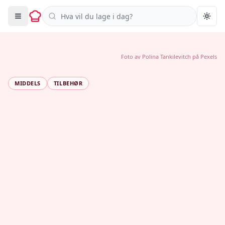
Søk i oppskrifter
Togg
Foto av
Polina Tankilevitch
på
Pexels
MIDDELS
TILBEHØR