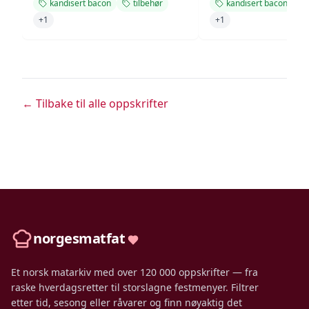
kandisert bacon
tilbehør
kandisert bacon
+
1
+
1
← Tilbake til alle oppskrifter
norgesmatfat
Et norsk matarkiv med over 120 000 oppskrifter — fra
raske hverdagsretter til storslagne festmenyer. Filtrer
etter tid, sesong eller råvarer og finn nøyaktig det