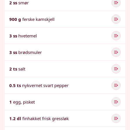
2 ss
smør
900 g
ferske kamskjell
3 ss
hvetemel
3 ss
brødsmuler
2 ts
salt
0.5 ts
nykvernet svart pepper
1
egg, pisket
1.2 dl
finhakket frisk gressløk