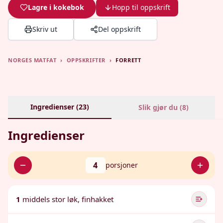
Lagre i kokebok
Hopp til oppskrift
Skriv ut
Del oppskrift
NORGES MATFAT
›
OPPSKRIFTER
›
FORRETT
Ingredienser (
23
)
Slik gjør du (
8
)
Ingredienser
4
porsjoner
1
middels stor løk, finhakket