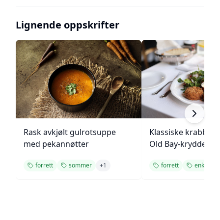
Lignende oppskrifter
Rask avkjølt gulrotsuppe
Klassiske krabbek
med pekannøtter
Old Bay-krydder
forrett
sommer
+
1
forrett
enkel opp