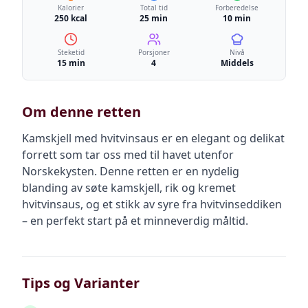
Kalorier
Total tid
Forberedelse
250 kcal
25 min
10 min
Steketid
Porsjoner
Nivå
15 min
4
Middels
Om denne retten
Kamskjell med hvitvinsaus er en elegant og delikat
forrett som tar oss med til havet utenfor
Norskekysten. Denne retten er en nydelig
blanding av søte kamskjell, rik og kremet
hvitvinsaus, og et stikk av syre fra hvitvinseddiken
– en perfekt start på et minneverdig måltid.
Tips og Varianter