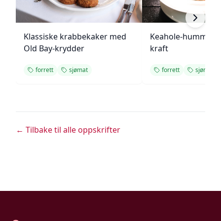
Klassiske krabbekaker med
Keahole-hummer i 
Old Bay-krydder
kraft
forrett
sjømat
forrett
sjømat
← Tilbake til alle oppskrifter