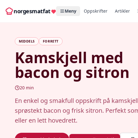
norgesmatfat
Meny
Oppskrifter
Artikler
MIDDELS
FORRETT
Kamskjell med
bacon og sitron
20
min
En enkel og smakfull oppskrift på kamskje
sprøstekt bacon og frisk sitron. Perfekt som
eller en lett hovedrett.