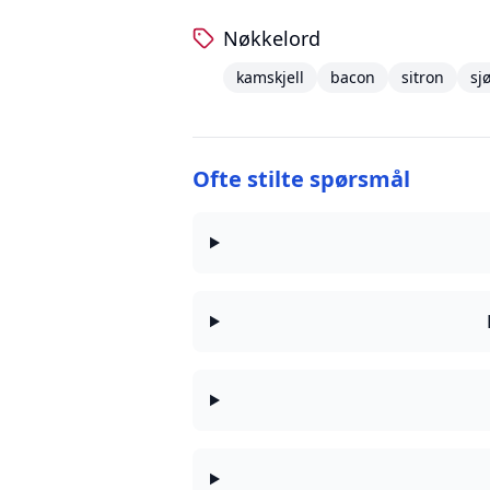
Nøkkelord
kamskjell
bacon
sitron
sj
Ofte stilte spørsmål