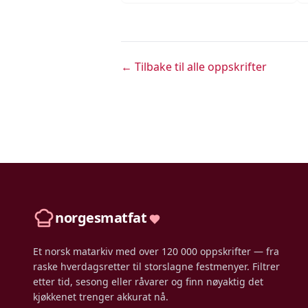
← Tilbake til alle oppskrifter
norgesmatfat
Et norsk matarkiv med over 120 000 oppskrifter — fra
raske hverdagsretter til storslagne festmenyer. Filtrer
etter tid, sesong eller råvarer og finn nøyaktig det
kjøkkenet trenger akkurat nå.