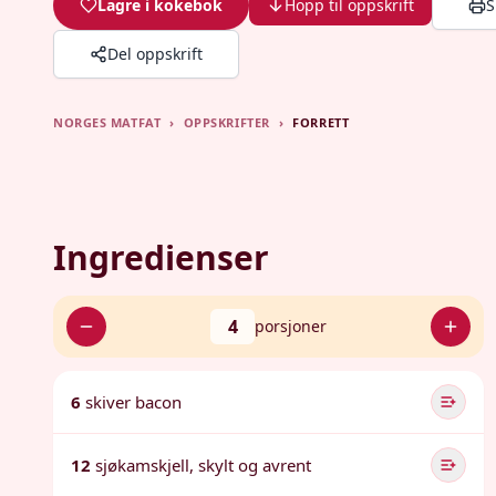
Lagre i kokebok
Hopp til oppskrift
S
Del oppskrift
NORGES MATFAT
›
OPPSKRIFTER
›
FORRETT
Ingredienser
4
porsjoner
6
skiver bacon
12
sjøkamskjell, skylt og avrent