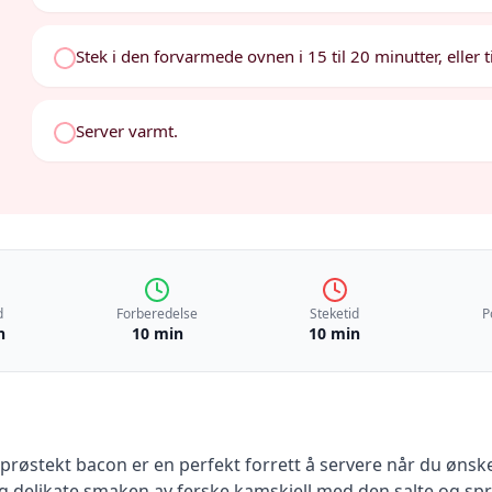
Stek i den forvarmede ovnen i 15 til 20 minutter, eller 
Server varmt.
d
Forberedelse
Steketid
P
n
10 min
10 min
røstekt bacon er en perfekt forrett å servere når du ønsk
 delikate smaken av ferske kamskjell med den salte og spr