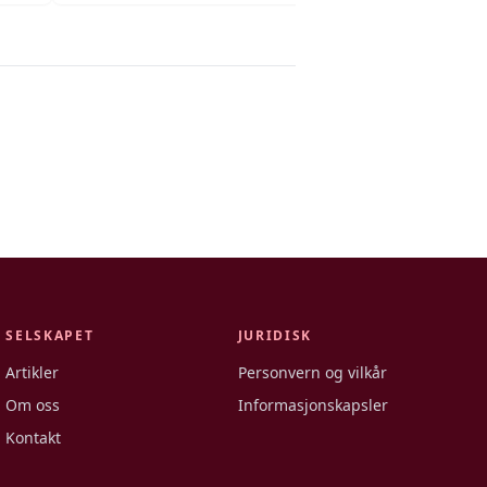
SELSKAPET
JURIDISK
Artikler
Personvern og vilkår
Om oss
Informasjonskapsler
Kontakt