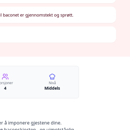
til baconet er gjennomstekt og sprøtt.
orsjoner
Nivå
4
Middels
er å imponere gjestene dine.
ø baconskjorten - en uimotståelig