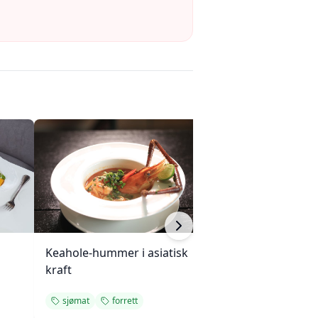
Keahole-hummer i asiatisk
Mini eggerøre-s
kraft
med gressløk
sjømat
forrett
forrett
enkel