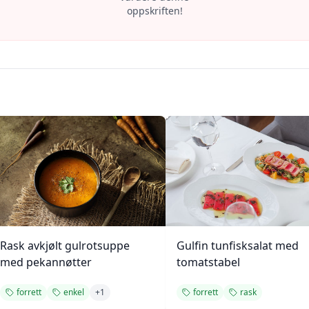
oppskriften!
Rask avkjølt gulrotsuppe
Gulfin tunfisksalat med
med pekannøtter
tomatstabel
forrett
enkel
+
1
forrett
rask