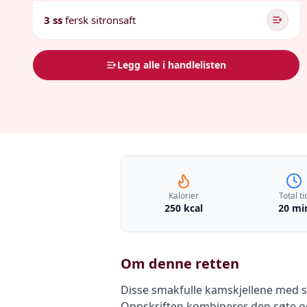
3 ss
fersk sitronsaft
Legg alle i handlelisten
Kalorier
Total ti
250 kcal
20 mi
Om denne retten
Disse smakfulle kamskjellene med sp
Oppskriften kombinerer den søte og