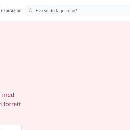
Søk i oppskrifter
Inspirasjon
ll med
 forrett