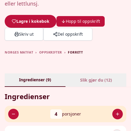
eller lettlunsj.
Lagre i kokebok
Hopp til oppskrift
Skriv ut
Del oppskrift
NORGES MATFAT
›
OPPSKRIFTER
›
FORRETT
Ingredienser (
9
)
Slik gjør du (
12
)
Ingredienser
4
porsjoner