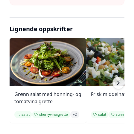
Lignende oppskrifter
Grønn salat med honning- og
Frisk middelhavs ki
tomatvinaigrette
salat
sherryvinaigrette
+
2
salat
sunn
+
1