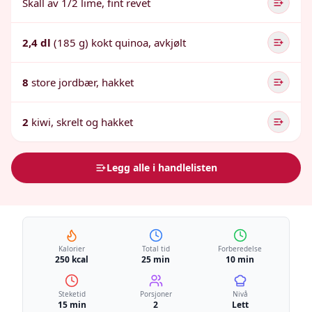
Skall av 1/2 lime, fint revet
2,4 dl
(185 g) kokt quinoa, avkjølt
8
store jordbær, hakket
2
kiwi, skrelt og hakket
Legg alle i handlelisten
Kalorier
Total tid
Forberedelse
250 kcal
25 min
10 min
Steketid
Porsjoner
Nivå
15 min
2
Lett