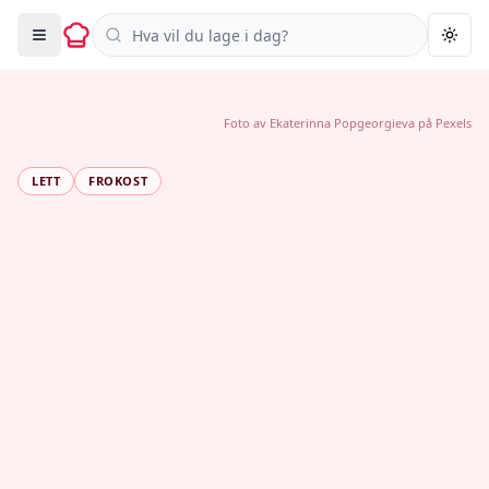
Søk i oppskrifter
Togg
Foto av
Ekaterinna Popgeorgieva
på
Pexels
LETT
FROKOST