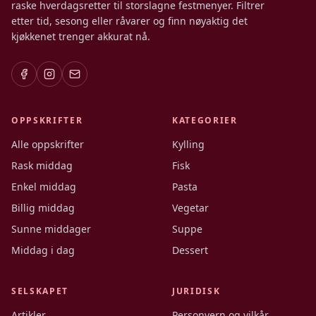
raske hverdagsretter til storslagne festmenyer. Filtrer
etter tid, sesong eller råvarer og finn nøyaktig det
kjøkkenet trenger akkurat nå.
OPPSKRIFTER
KATEGORIER
Alle oppskrifter
Kylling
Rask middag
Fisk
Enkel middag
Pasta
Billig middag
Vegetar
Sunne middager
Suppe
Middag i dag
Dessert
SELSKAPET
JURIDISK
Artikler
Personvern og vilkår