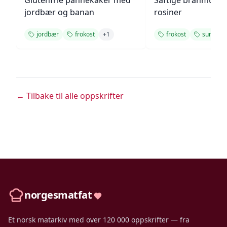
Glutenfrie pannekaker med
Saftige branmuffi
jordbær og banan
rosiner
jordbær
frokost
+
1
frokost
sunn
← Tilbake til alle oppskrifter
norgesmatfat
Et norsk matarkiv med over 120 000 oppskrifter — fra