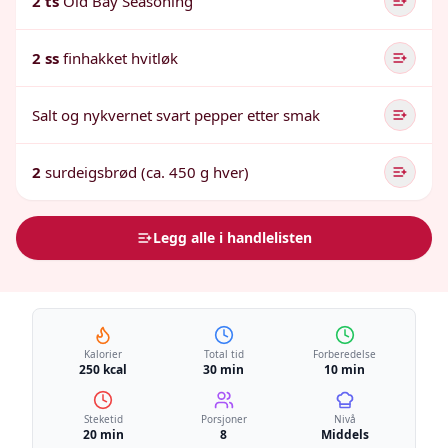
2 ts
Old Bay Seasoning
2 ss
finhakket hvitløk
Salt og nykvernet svart pepper etter smak
2
surdeigsbrød (ca. 450 g hver)
Legg alle i handlelisten
Kalorier
Total tid
Forberedelse
250 kcal
30 min
10 min
Steketid
Porsjoner
Nivå
20 min
8
Middels