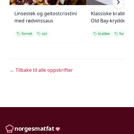
Linsestek og geitostcrostini
Klassiske krabbek
med rødvinssaus
Old Bay-krydder
forrett
ost
krabbe
forrett
← Tilbake til alle oppskrifter
norgesmatfat