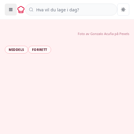
Søk i oppskrifter
Togg
Foto av
Gonzalo Acuña
på
Pexels
MIDDELS
FORRETT