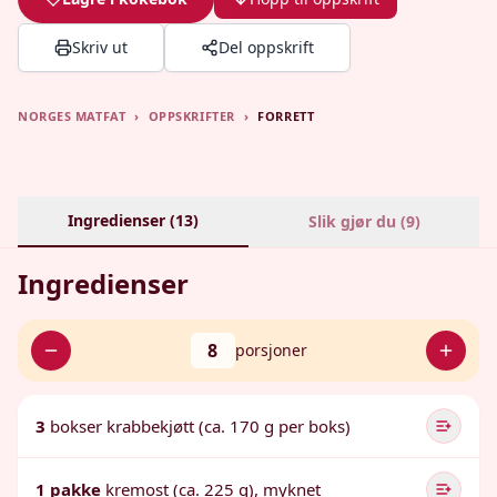
Skriv ut
Del oppskrift
NORGES MATFAT
›
OPPSKRIFTER
›
FORRETT
Ingredienser (
13
)
Slik gjør du (
9
)
Ingredienser
8
porsjoner
3
bokser krabbekjøtt (ca. 170 g per boks)
1 pakke
kremost (ca. 225 g), myknet