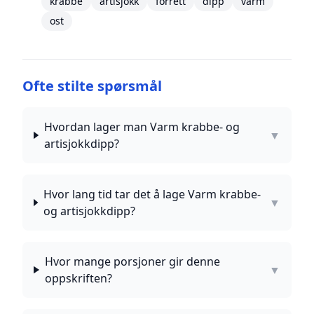
krabbe
artisjokk
forrett
dipp
varm
ost
Ofte stilte spørsmål
Hvordan lager man Varm krabbe- og
▼
artisjokkdipp?
Hvor lang tid tar det å lage Varm krabbe-
▼
og artisjokkdipp?
Hvor mange porsjoner gir denne
▼
oppskriften?